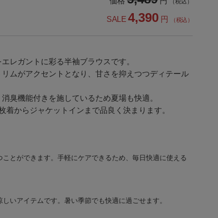
価格
円
（税込）
4,390
SALE
円
（税込）
をエレガントに彩る半袖ブラウスです。
トリムがアクセントとなり、甘さを抑えつつディテール
、消臭機能付きを施しているため夏場も快適。
1枚着からジャケットインまで品良く決まります。
つことができます。手軽にケアできるため、毎日快適に使える
涼しいアイテムです。暑い季節でも快適に過ごせます。