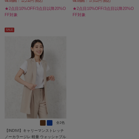
12,232円
17,512円
WEB価格：
(税込)
ス】
WEB価格：
(税込)
★2点目10%OFF/3点目以降20%O
★2点目10%OFF/3点目以降20%O
FF対象
FF対象
SALE
全2色
【INDIVI】キャリーマンストレッチ
ノーカラージレ 軽量 ウォッシャブル