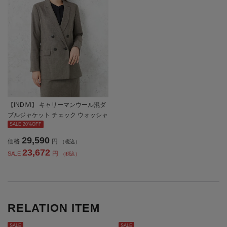
【INDIVI】 キャリーマンウール混ダ
ブルジャケット チェック ウォッシャ
ブル 秋冬 【レディース】
SALE 20%OFF
29,590
価格
円
（税込）
23,672
円
SALE
（税込）
RELATION ITEM
SALE
SALE