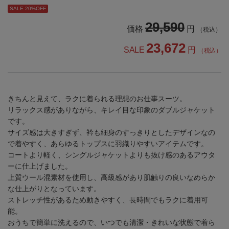
SALE 20%OFF
29,590
価格
円
（税込）
23,672
SALE
円
（税込）
きちんと見えて、ラクに着られる理想のお仕事スーツ。
リラックス感がありながら、キレイ目な印象のダブルジャケット
です。
サイズ感は大きすぎず、衿も細身のすっきりとしたデザインなの
で着やすく、あらゆるトップスに羽織りやすいアイテムです。
コートより軽く、シングルジャケットよりも抜け感のあるアウタ
ーに仕上げました。
上質ウール混素材を使用し、高級感があり肌触りの良いなめらか
な仕上がりとなっています。
ストレッチ性があるため動きやすく、長時間でもラクに着用可
能。
おうちで簡単に洗えるので、いつでも清潔・きれいな状態で着ら