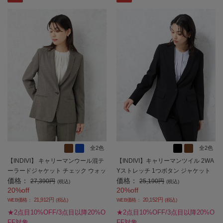
全2色
全2色
【INDIVI】 キャリーマンウール混テ
【INDIVI】キャリーマンツイル 2WA
ーラードジャケット チェック ウォッ
Yストレッチ 1つボタン ジャケット
価格：
価格：
シャブル 秋冬 【レディース】
長袖布帛 ウォッシャブル 通年 【レ
27,390円
25,190円
(税込)
(税込)
20%off
20%off
ディース】
21,912円
20,152円
WEB価格：
(税込)
WEB価格：
(税込)
★2点目10%OFF/3点目以降20%O
★2点目10%OFF/3点目以降20%O
FF対象
FF対象