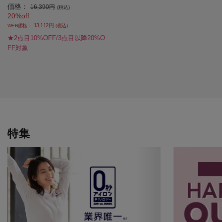
価格：
春夏【レディース】
16,390円
(税込)
20%off
13,112円
WEB価格：
(税込)
★2点目10%OFF/3点目以降20%O
FF対象
特集