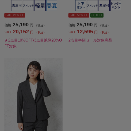
ャブル春夏【レディース】
ィース】
SALE 20%OFF
SALE 50%OFF
OUTLET
25,190
25,190
価格
円
価格
円
（税込）
（税込）
20,152
12,595
円
円
SALE
SALE
（税込）
（税込）
★2点目10%OFF/3点目以降20%O
2点目半額セール対象商品
FF対象