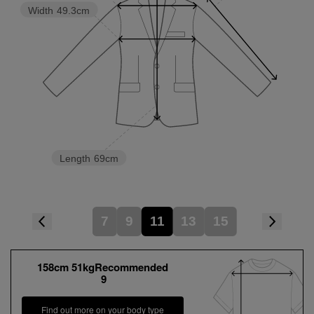
Width
49.3cm
Length
69cm
7
9
11
13
15
158cm 51kgRecommended
9
Find out more on your body type