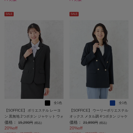
SALE
SALE
全1色
全1色
【SOFFICE】 ポリエステル レーヨ
【SOFFICE】 ウーリーポリエステル
ン 黒無地 2つボタン ジャケット ウォ
オックス メタル調 4つボタン ジャケ
価格：
価格：
ッシャブル ストレッチ 通年【レディ
ット 長袖布帛 ソフィーチェ ウォッ
15,290円
21,890円
(税込)
(税込)
20%off
20%off
ース】
シャブル ストレッチ 通年【レディー