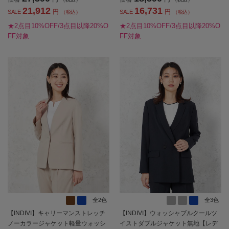
21,912
16,731
円
円
SALE
SALE
（税込）
（税込）
★2点目10%OFF/3点目以降20%O
★2点目10%OFF/3点目以降20%O
FF対象
FF対象
全2色
全3色
【INDIVI】キャリーマンストレッチ
【INDIVI】ウォッシャブルクールツ
ノーカラージャケット軽量ウォッシ
イストダブルジャケット無地【レデ