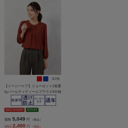
全2色
【イージーケア】ジョーゼット2枚重
ねパールディティールブラウス9分袖
透け軽減ウォッシャブルSOFFICE通
年【レディース】
SALE 51%OFF
OUTLET
5,049
価格
円
（税込）
2,490
円
SALE
（税込）