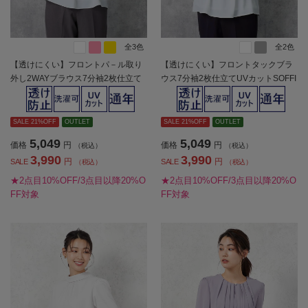
全3色
全2色
【透けにくい】フロントパ－ル取り
【透けにくい】フロントタックブラ
外し2WAYブラウス7分袖2枚仕立て
ウス7分袖2枚仕立てUVカットSOFFI
UVカットSOFFICE通年【レディー
CE通年【レディース】
ス】
SALE 21%OFF
OUTLET
SALE 21%OFF
OUTLET
5,049
5,049
価格
円
価格
円
（税込）
（税込）
3,990
3,990
円
円
SALE
SALE
（税込）
（税込）
★2点目10%OFF/3点目以降20%O
★2点目10%OFF/3点目以降20%O
FF対象
FF対象