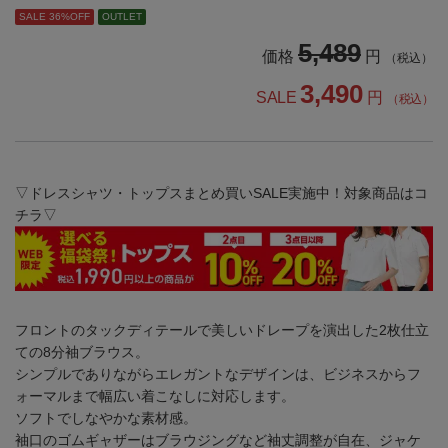
SALE 36%OFF
OUTLET
5,489
価格
円
（税込）
3,490
SALE
円
（税込）
▽ドレスシャツ・トップスまとめ買いSALE実施中！対象商品はコ
チラ▽
フロントのタックディテールで美しいドレープを演出した2枚仕立
ての8分袖ブラウス。
シンプルでありながらエレガントなデザインは、ビジネスからフ
ォーマルまで幅広い着こなしに対応します。
ソフトでしなやかな素材感。
袖口のゴムギャザーはブラウジングなど袖丈調整が自在、ジャケ