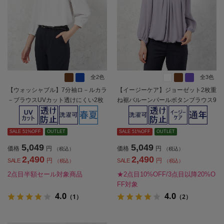
全2色
全3色
【ウォッシャブル】7分袖ロ－ルカラ
【イージーケア】ジョーゼット2枚重
－ブラウスUVカット透けにくい2枚
ね裾バルーンパールボタンブラウス9
仕立て無地SOFFICE春夏【レディー
分袖透け軽減ウォッシャブルSOFFIC
ス】
E通年【レディース】
SALE 51%OFF
OUTLET
SALE 51%OFF
OUTLET
5,049
5,049
価格
円
価格
円
（税込）
（税込）
2,490
2,490
円
円
SALE
SALE
（税込）
（税込）
2点目半額セール対象商品
★2点目10%OFF/3点目以降20%O
FF対象
4.0
4.0
（1）
（2）