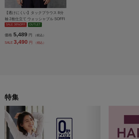
【透けにくい】タックブラウス 8分
袖 2枚仕立て ウォッシャブル SOFFI
CE 通年【レディース】
SALE 36%OFF
OUTLET
5,489
価格
円
（税込）
3,490
円
SALE
（税込）
特集