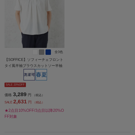
全3色
【SOFFICE】ソフィーチェフロント
タイ風半袖ブラウスカットソー半袖
プルオーバーウォッシャブル消臭機
能付き春夏【レディース】
SALE 20%OFF
3,289
価格
円
（税込）
2,631
円
SALE
（税込）
★2点目10%OFF/3点目以降20%O
FF対象