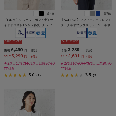
全2色
全3色
【INDIVI】シルケットポンチ半袖サ
【SOFFICE】ソフィーチェフロント
イドドロストTシャツ春夏【レディー
タック半袖ブラウスカットソー半袖
ス】
プルオーバーウォッシャブル消臭機
能付き春夏【レディース】
SALE 18%OFF
SALE 20%OFF
6,490
3,289
価格
円
価格
円
（税込）
（税込）
5,290
2,631
円
円
SALE
SALE
（税込）
（税込）
★2点目10%OFF/3点目以降20%O
★2点目10%OFF/3点目以降20%O
FF対象
FF対象
5.0
3.5
（1）
（2）