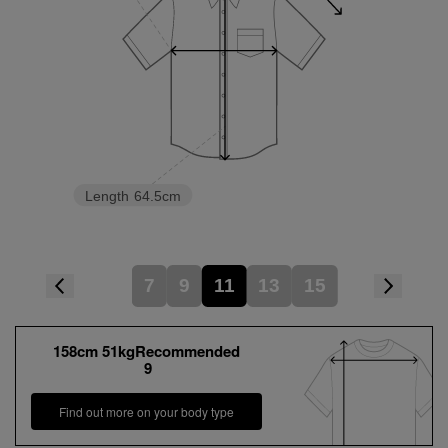
Length
64.5cm
7
9
11
13
15
158cm 51kgRecommended
9
Find out more on your body type