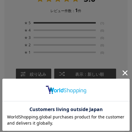
1
レビュー件数：
件
★
5
(1)
★
4
(0)
★
3
(0)
★
2
(0)
★
1
(0)
絞り込み
表示：新しい順
2026.5.3
サラッとした生地感で涼しい！
色：Ｌ．グレー
／サイズ：11号
かなな