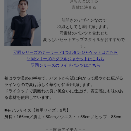
きちんと決まる
素敵に決まる
前開きのデザインなので
羽織としても着用頂けます。
同素材のパンツと合わせた
夏らしいセットアップスタイルがおすすめで
す。
▽同シリーズのテーラード1つボタンジャケットはこちら
▽同シリーズのダブルジャケットはこちら
▽同シリーズのワイドパンツはこちら
袖はやや長めの半袖で、バストから裾に向かって緩やかに広がる
ラインなので夏は涼しく華やかに着用頂けます。
ドライタッチで肌離れの良い風合いに仕上げ、表面感にも味のあ
る素材を使用しています。
■モデルサイズ【着用サイズ：9号】
身長：166cm／胸囲：80cm／ウエスト：58cm／ヒップ：83cm
－－関連アイテム－－