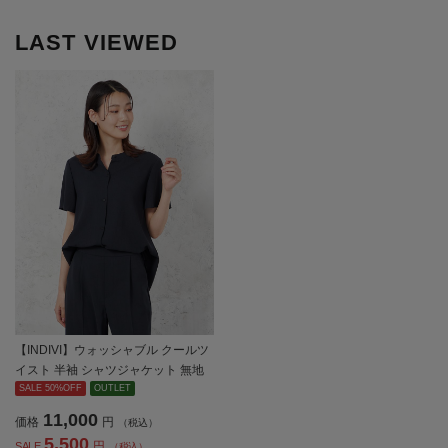
LAST VIEWED
【INDIVI】ウォッシャブル クールツ
イスト 半袖 シャツジャケット 無地
春夏【レディース】
SALE 50%OFF
OUTLET
11,000
価格
円
（税込）
5,500
円
SALE
（税込）