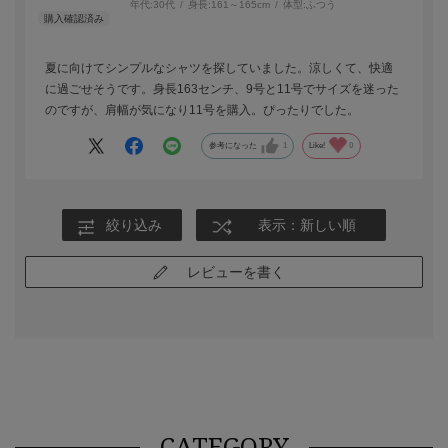
年代:
30代
身長:
161～165cm
体型:
ふつう
夏に向けてシンプルなシャツを探していました。涼しくて、快適
に過ごせそうです。身長163センチ、9号と11号でサイズを迷った
のですが、肩幅が気になり11号を購入。ぴったりでした。
参考になった
1
Like!
0
絞り込み
表示：新しい順
レビューを書く
CATEGORY