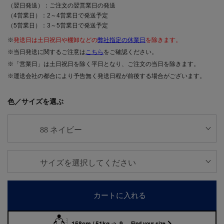
（翌日発送）：ご注文の翌営業日の発送
（4営業日）：2～4営業日で発送予定
（5営業日）：3～5営業日で発送予定
※
発送日は土日祝日や棚卸などの
弊社指定の休業日
を除きます。
※当日発送に関するご注意は
こちら
をご確認ください。
※「営業日」は土日祝日を除く平日となり、ご注文の当日を除きます。
※運送会社の都合により予告無く発送日程が前後する場合がございます。
色／サイズを選ぶ
カートに入れる
158cm / 51kg
9
Find your size