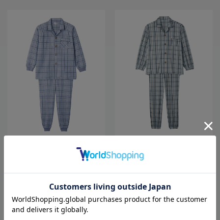
全2色
全2色
【前開き】【秋冬】大きめボタンキ
メンズ大きめボタンのびのびストレ
ルトパジャマ／紳士用／メンズ／高
ッチパジャマ３大きめサイズ【CF】
齢者／シニア／寝巻／ラグラン袖／
ギフト／プレゼント【CF】
4,378
4,818
価格
円
価格
円
（税込）
（税込）