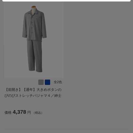
全2色
【前開き】【通年】大きめボタンの
びのびストレッチパジャマ４／紳士
用／メンズ／高齢者／シニア／名前
記入欄付／後ろ長め／ななめボタン
4,378
価格
円
（税込）
ホール／プレゼント／ギフト【CF】