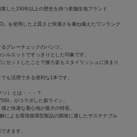
業した150年以上の歴史を持つ老舗生地ブランド
LEXO』を使用した上質さと快適さを兼ね備えたワンランク
けるグレーチェックのパンツ。
のシルエットですっきりとした印象です。
置にセットしたことで後ろ姿もスタイリッシュに決まり
けでも活用できる便利な1本です。
フレクソ）とは・・・？
)V550」がコラボした新ライン。
ト感と快適な着心地が最大の特長。
、生分解による環境循環型製品の開発に適したサステナブル
献できます。