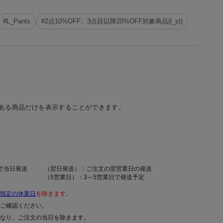
#L_Pants
#2点10%OFF、3点目以降20%OFF対象商品(l_st)
ある商品だけを表示することができます。
で当日発送
（翌日発送）：ご注文の翌営業日の発送
（5営業日）：3～5営業日で発送予定
指定の休業日
を除きます。
ご確認ください。
なり、ご注文の当日を除きます。