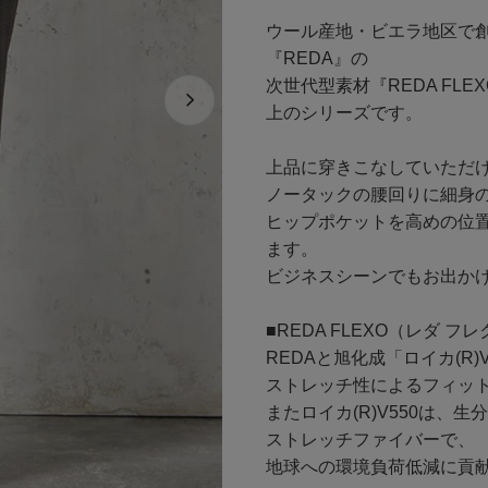
ウール産地・ビエラ地区で創
『REDA』の
次世代型素材『REDA F
上のシリーズです。
上品に穿きこなしていただ
ノータックの腰回りに細身
ヒップポケットを高めの位
ます。
ビジネスシーンでもお出か
■REDA FLEXO（レダ 
REDAと旭化成「ロイカ(R
ストレッチ性によるフィッ
またロイカ(R)V550は
ストレッチファイバーで、
地球への環境負荷低減に貢