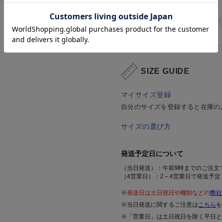
関連タグ
#L_REDA
#暖かい商品特集
#L_オフィスカジュアル
SIZE GUIDE
マイサイズ登録
自分のサイズを登録すると在庫の
サイズの選び方
発送予定日について
（当日発送）：午前9時までのご注文
（4営業日）：2～4営業日で発送予定
※
発送日は土日祝日や棚卸などの
弊社
※当日発送に関するご注意は
こちら
を
※「営業日」は土日祝日を除く平日と