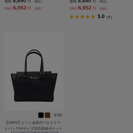
8,690
8,690
価格
円
価格
円
（税込）
（税込）
6,952
6,952
円
円
SALE
SALE
（税込）
（税込）
5.0
（1）
全2色
【2WAY】ビット金具付ベルトトー
トバッグA4サイズ対応収納ポケット