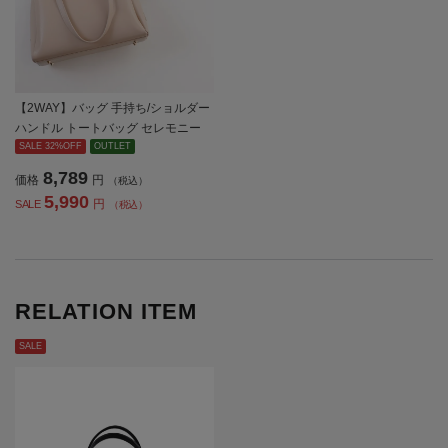
【2WAY】バッグ 手持ち/ショルダー
ハンドル トートバッグ セレモニー
無地 通年【レディース】
SALE 32%OFF
OUTLET
8,789
価格
円
（税込）
5,990
円
SALE
（税込）
RELATION ITEM
SALE