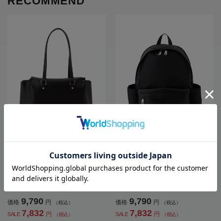
RECOMMEND
全3色
全1色
【INDIVI】3層トートバッグビジネス
【INDIVI】リュックバッグカジュア
バッグ合皮通年【レディース】
ル通年【レディース】
SALE 20%OFF
SALE 20%OFF
9,790
9,790
価格
円
価格
円
（税込）
（税込）
7,832
7,832
円
円
SALE
SALE
（税込）
（税込）