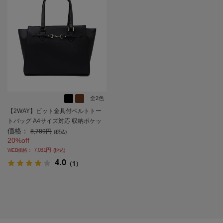
全2色
【2WAY】ビット金具付ベルトトー
トバッグ A4サイズ対応 収納ポケッ
価格：
ト充実 通年【レディース】
8,789円
(税込)
20%off
7,031円
WEB価格：
(税込)
4.0
（1）