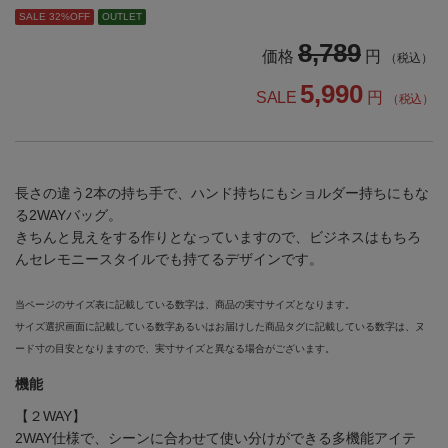
SALE 32%OFF
OUTLET
8,789
価格
円
（税込）
5,990
SALE
円
（税込）
長さの違う2本の持ち手で、ハンド持ちにもショルダー持ちにもな
る2WAYバッグ。
きちんと見えをする作りとなっていますので、ビジネスはもちろ
んセレモニースタイルでも持てるデザインです。
当ページのサイズ表に記載している数字は、商品の実寸サイズとなります。
サイズ選択画面に記載している数字あるいはお届けした商品タグに記載している数字は、ヌ
ード寸の目安となりますので、実寸サイズと異なる場合がございます。
機能
【２WAY】
2WAY仕様で、シーンに合わせて使い分けができる多機能アイテ