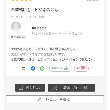
卒業式にも、ビジネスにも
色：ネイビー
／サイズ：13号
no name
年代:
40代
身長:
161～165cm
体型:
ふつう
生地の厚みもちょうど良く、着心地が最高でした。
丈直しがネットで完了すると嬉しいです。
卒業式用にも使え、ビジネスにもかっこいいラインで素敵です。
参考になった
1
Like!
0
絞り込み
表示：新しい順
レビューを書く