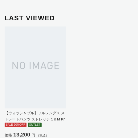
LAST VIEWED
【ウォッシャブル】フルレングス ス
トレートパンツ ストレッチ S＆M Kn
ights bridge 通年【レディース】
SALE 50%OFF
OUTLET
13,200
価格
円
（税込）