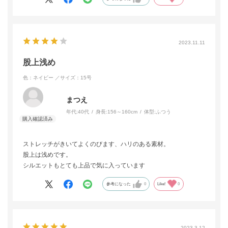
2023.11.11
股上浅め
色：ネイビー
／サイズ：15号
まつえ
年代:
40代
身長:
156～160cm
体型:
ふつう
ストレッチがきいてよくのびます、ハリのある素材。
股上は浅めです。
シルエットもとても上品で気に入っています
参考になった
0
Like!
0
2023.3.12