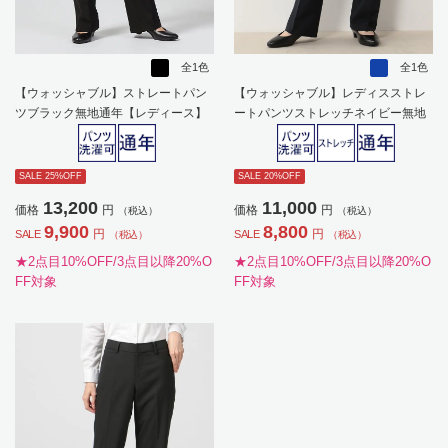
全1色
全1色
【ウォッシャブル】ストレートパン
【ウォッシャブル】レディスストレ
ツブラック無地通年【レディース】
ートパンツストレッチネイビー無地
通年【レディース】
SALE 25%OFF
SALE 20%OFF
13,200
11,000
価格
円
価格
円
（税込）
（税込）
9,900
8,800
円
円
SALE
SALE
（税込）
（税込）
★2点目10%OFF/3点目以降20%O
★2点目10%OFF/3点目以降20%O
FF対象
FF対象