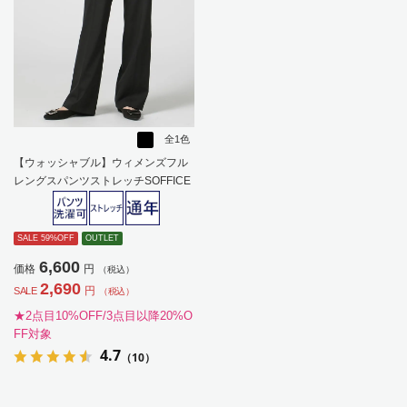
全1色
【ウォッシャブル】ウィメンズフル
レングスパンツストレッチSOFFICE
ブラック無地通年【レディース】
SALE 59%OFF
OUTLET
6,600
価格
円
（税込）
2,690
円
SALE
（税込）
★2点目10%OFF/3点目以降20%O
FF対象
4.7
（10）