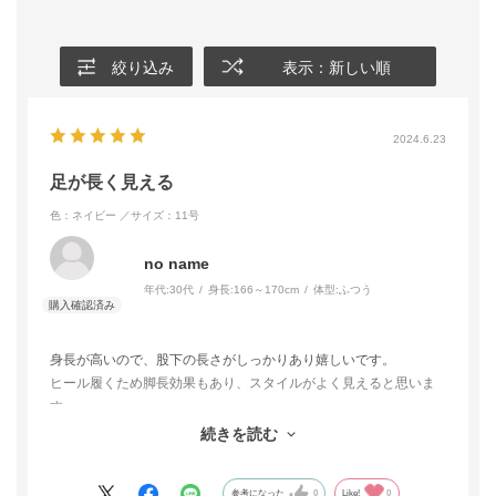
絞り込み
表示：新しい順
2024.6.23
足が長く見える
色：ネイビー
／サイズ：11号
no name
年代:
30代
身長:
166～170cm
体型:
ふつう
身長が高いので、股下の長さがしっかりあり嬉しいです。
ヒール履くため脚長効果もあり、スタイルがよく見えると思いま
す。
生地が少し硬いように感じますが、お値段も安く買えたので良か
続きを読む
ったです。
参考になった
0
Like!
0