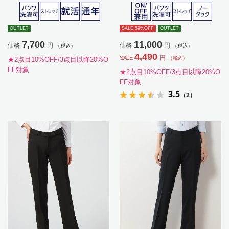
ト対応可（就活）【レディース】
レッチ【レディース】
OUTLET
SALE 59%OFF
OUTLET
7,700
11,000
価格
円
価格
円
（税込）
（税込）
4,490
円
SALE
（税込）
★2点目10%OFF/3点目以降20%O
FF対象
★2点目10%OFF/3点目以降20%O
FF対象
3.5
（2）