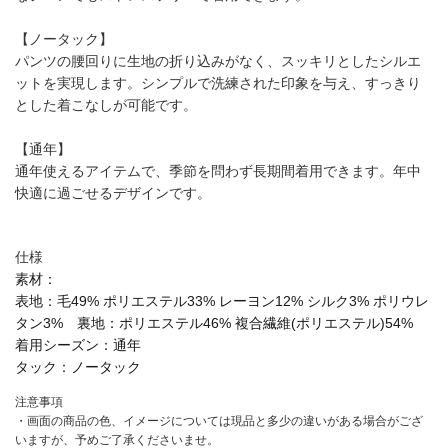
【ノータック】
パンツの腰回りに生地の折り込みがなく、スッキリとしたシルエ
ットを実現します。シンプルで洗練された印象を与え、すっきり
とした着こなしが可能です。
【通年】
通年使えるアイテムで、季節を問わず長期間着用できます。年中
快適に過ごせるデザインです。
仕様
素材：
表地：毛49% ポリエステル33% レーヨン12% シルク3% ポリウレ
タン3% 裏地：ポリエステル46% 複合繊維(ポリエステル)54%
着用シーズン：
通年
タック：
ノータック
注意事項
・画面の商品の色、イメージについては現品と多少の違いがある場合がござ
いますが、予めご了承くださいませ。