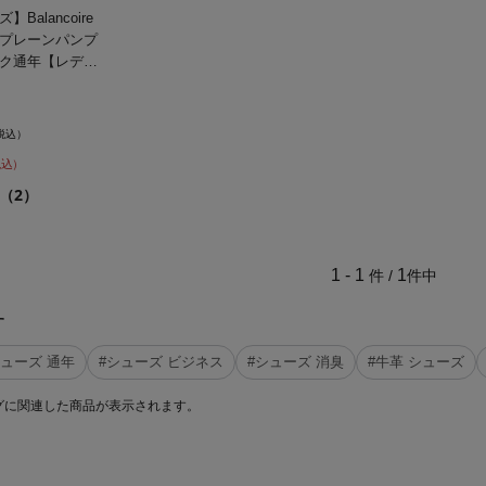
alancoire
プレーンパンプ
ク通年【レディ
税込）
税込）
（2）
1 - 1
1
件 /
件中
す
シューズ 通年
#シューズ ビジネス
#シューズ 消臭
#牛革 シューズ
グに関連した商品が表示されます。