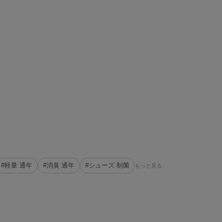
#軽量 通年
#消臭 通年
#シューズ 制菌
もっと見る