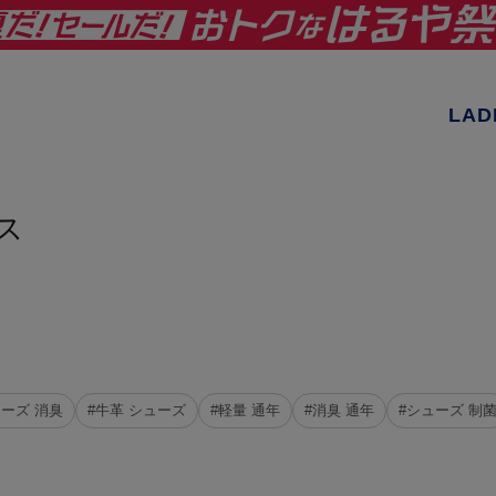
LAD
ース
ューズ 消臭
#牛革 シューズ
#軽量 通年
#消臭 通年
#シューズ 制