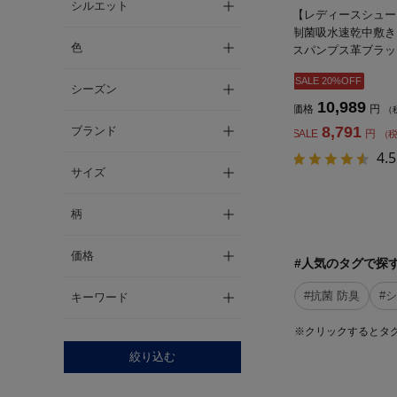
シルエット
【レディースシューズ】B
制菌吸水速乾中敷き
色
スパンプス革ブラッ
ース】
SALE 20%OFF
シーズン
10,989
価格
円
（
8,791
ブランド
SALE
円
（
4.5
サイズ
柄
価格
#人気のタグで探
#抗菌 防臭
#
キーワード
※クリックするとタ
絞り込む