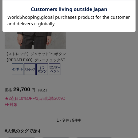
【ストレッチ】ジャケット1つボタン
【REDAFLEXO】グレーチェックST
OVEL＆MASON秋冬【レディース】
29,700
価格
円
（税込）
★2点目10%OFF/3点目以降20%O
FF対象
1 - 9
9
件 /
件中
#人気のタグで探す