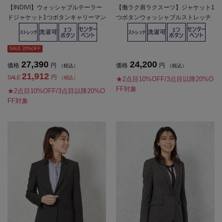
【INDIVI】ウォッシャブルテーラー
【働ラク肩ラクスーツ】ジャケット1
ドジャケット1つボタンキャリーマン
つボタンウォッシャブルストレッチ
グレンチェック通年【レディース】
グレーストライプS＆MWHITE秋冬
【レディース】
SALE 20%OFF
27,390
24,200
価格
円
価格
円
（税込）
（税込）
21,912
円
SALE
（税込）
★2点目10%OFF/3点目以降20%O
FF対象
★2点目10%OFF/3点目以降20%O
FF対象