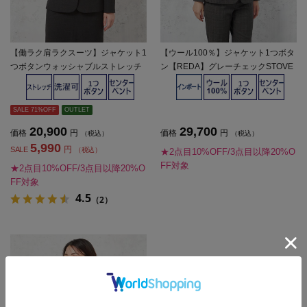
【働ラク肩ラクスーツ】ジャケット1
【ウール100％】ジャケット1つボタ
つボタンウォッシャブルストレッチ
ン【REDA】グレーチェックSTOVE
グレーチェックSOFFICE秋冬【レデ
L＆MASON通年【レディース】
ィース】
SALE 71%OFF
OUTLET
20,900
29,700
価格
円
価格
円
（税込）
（税込）
5,990
円
SALE
（税込）
★2点目10%OFF/3点目以降20%O
FF対象
★2点目10%OFF/3点目以降20%O
FF対象
4.5
（2）