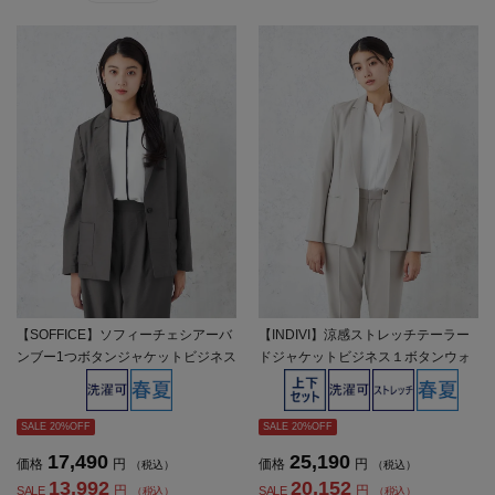
【SOFFICE】ソフィーチェシアーバ
【INDIVI】涼感ストレッチテーラー
ンブー1つボタンジャケットビジネス
ドジャケットビジネス１ボタンウォ
ウォッシャブル軽量春夏【レディー
ッシャブル春夏【レディース】
ス】
SALE 20%OFF
SALE 20%OFF
17,490
25,190
価格
円
価格
円
（税込）
（税込）
13,992
20,152
円
円
SALE
SALE
（税込）
（税込）