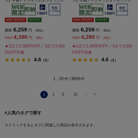
ン】半袖アイシャツボタンダウンス
ン】半袖アイシャツボタンダウンス
トレッチ織柄無地i-shirtワイシャツ春
トレッチ織柄無地i-shirtワイシャツ春
夏
夏
SALE 30%OFF
OUTLET
SALE 30%OFF
OUTLET
6,259
6,259
価格
円
価格
円
（税込）
（税込）
4,390
4,390
円
円
SALE
SALE
（税込）
（税込）
★2点で1,000円OFF／3点で3,000
★2点で1,000円OFF／3点で3,000
円OFF対象
円OFF対象
4.6
4.6
（5）
（5）
1 - 20
300
件 /
件中
1
2
3
...
15
#人気のタグで探す
※クリックするとタグに関連した商品が表示されます。