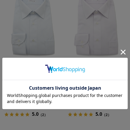
【完全ノーアイロン】長袖アイシャ
【完全ノーアイロン】長袖アイシャ
ツセミワイドカラーシャドウストラ
ツセミワイドカラーシャドウストラ
イプ柄ワイシャツi-shirt通年
イプ柄ワイシャツi-shirt通年
SALE 49%OFF
OUTLET
SALE 49%OFF
OUTLET
6,259
6,259
価格
円
価格
円
（税込）
（税込）
3,190
3,190
円
円
SALE
SALE
（税込）
（税込）
5.0
5.0
（2）
（2）