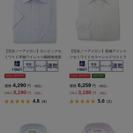
【完全ノーアイロン】ロンビックセ
【完全ノーアイロン】長袖アイシャ
ミワイド半袖ワイシャツ織柄無地形
ツセミワイドカラーシャドウストラ
態安定ストレッチ吸汗速乾ワイシャ
イプ柄ワイシャツi-shirt通年
ツ春夏
SALE 26%OFF
SALE 49%OFF
OUTLET
4,290
6,259
価格
円
価格
円
（税込）
（税込）
3,190
3,190
円
円
SALE
SALE
（税込）
（税込）
4.8
5.0
（4）
（2）