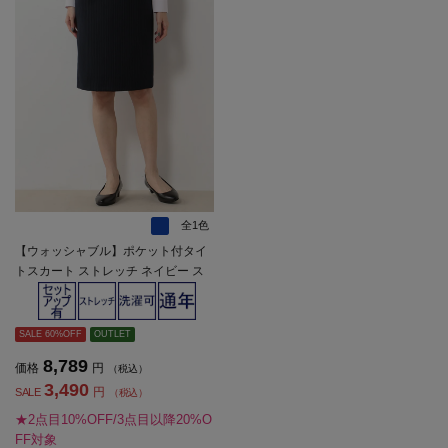
全1色
【ウォッシャブル】ポケット付タイ
トスカート ストレッチ ネイビー ス
トライプ 通年【レディース】
SALE 60%OFF
OUTLET
8,789
価格
円
（税込）
3,490
円
SALE
（税込）
★2点目10%OFF/3点目以降20%O
FF対象