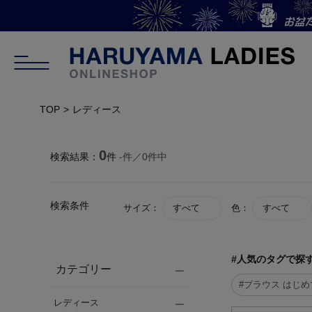
TOP
レディース
0
検索結果：
件
-
件／
0
件中
検索条件
サイズ：
すべて
色：
すべて
#人気のタグで探
カテゴリー
#ブラウス はじ
レディース