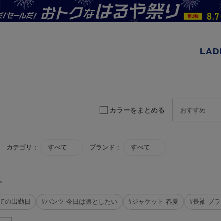
LAD
カラーをまとめる
カテゴリ：
すべて
ブランド：
すべて
す
めての出勤日
#パンツ 今日は凛としたい
#ジャケット 春夏
#長袖 ブ