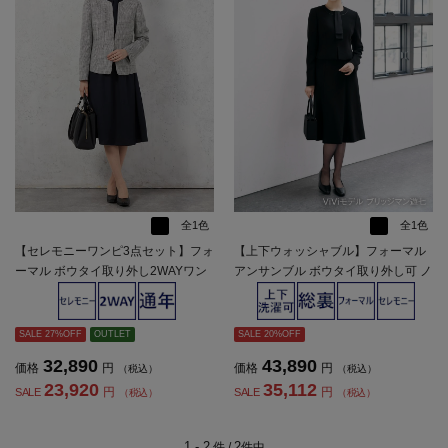
全1色
全1色
【セレモニーワンピ3点セット】フォ
【上下ウォッシャブル】フォーマル
ーマル ボウタイ取り外し2WAYワン
アンサンブル ボウタイ取り外し可 ノ
ピース／ツイード調ジャケット／V
ーカラージャケット/ワンピース 黒無
開きジャケット SOFFICE 通年 礼服
地 ViVi 通年 礼服【レディース】
【レディース】
SALE 27%OFF
OUTLET
SALE 20%OFF
32,890
43,890
価格
円
価格
円
（税込）
（税込）
23,920
35,112
円
円
SALE
SALE
（税込）
（税込）
1 - 2
2
件 /
件中