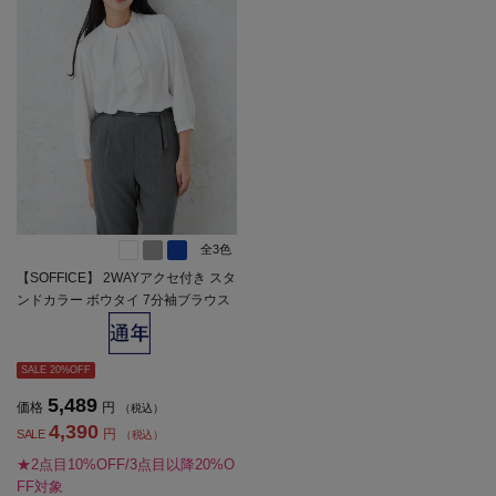
全3色
【SOFFICE】 2WAYアクセ付き スタ
ンドカラー ボウタイ 7分袖ブラウス
カットソー ソフィーチェ 通年 【レ
ディース】
SALE 20%OFF
5,489
価格
円
（税込）
4,390
円
SALE
（税込）
★2点目10%OFF/3点目以降20%O
FF対象