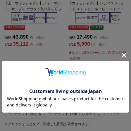
【上下ウォッシャブル】フォーマル
【ウォッシャブル】レディスジャケ
アンサンブル ボウタイ取り外し可 ノ
ット ストレッチ ネイビー ストライ
ーカラージャケット/ワンピース 黒無
プ 通年【レディース】
地 ViVi 通年 礼服【レディース】
SALE 20%OFF
SALE 66%OFF
OUTLET
43,890
17,490
価格
円
価格
円
（税込）
（税込）
35,112
5,990
円
円
SALE
SALE
（税込）
（税込）
★2点目10%OFF/3点目以降20%O
FF対象
4.3
（9）
1 - 6
6
件 /
件中
#人気のタグで探す
#フレア
#ジャケット
#ジャケット ストレッチ
#ジャケット 洗える
#ジャケット 仕事でも週末でも
もっと見る
※クリックするとタグに関連した商品が表示されます。