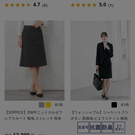
4.7
5.0
（3）
（1）
全2色
全1色
【SOFFICE】2WAYニットカルゼフ
【ウォッシャブル】ジャケット 2つ
レアスカート 無地 ストレッチ 秋冬
ボタン 黒無地 ビエラスティコ 無地
【レディース】
ViVi 通年【レディース】
13,200