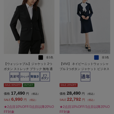
全1色
全1色
【ウォッシャブル】ジャケット 2つ
【ViVi】 ネイビーニットウォッシャ
ボタン ストレッチ ブラック 無地 通
ブル 1つボタン ジャケット ビジネス
年【レディース】
シャドウストライプ 通年【レディー
ス】
SALE 60%OFF
OUTLET
SALE 20%OFF
17,490
28,490
価格
円
価格
円
（税込）
（税込）
6,990
22,792
円
円
SALE
SALE
（税込）
（税込）
★2点目10%OFF/3点目以降20%O
★2点目10%OFF/3点目以降20%O
FF対象
FF対象