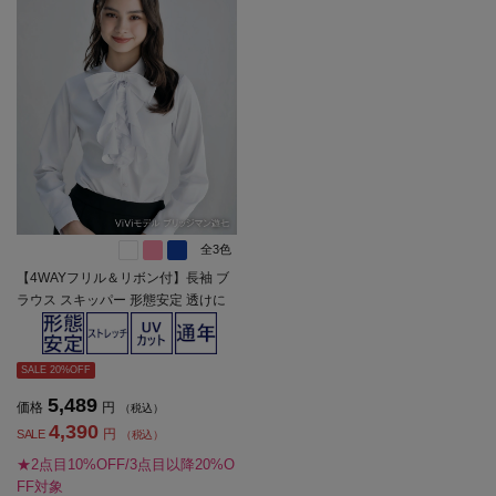
全3色
【4WAYフリル＆リボン付】長袖 ブ
ラウス スキッパー 形態安定 透けに
くい 織柄無地 ViVi 通年【レディー
ス】
SALE 20%OFF
5,489
価格
円
（税込）
4,390
円
SALE
（税込）
★2点目10%OFF/3点目以降20%O
FF対象