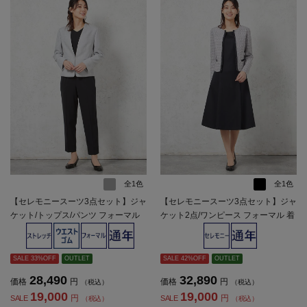
全1色
全1色
【セレモニースーツ3点セット】ジャ
【セレモニースーツ3点セット】ジャ
ケット/トップス/パンツ フォーマル
ケット2点/ワンピース フォーマル 着
着回し 織柄無地 SOFFICE 通年 礼服
回し 織柄無地 SOFFICE 通年 礼服
【レディース】
【レディース】
SALE 33%OFF
OUTLET
SALE 42%OFF
OUTLET
28,490
32,890
価格
円
価格
円
（税込）
（税込）
19,000
19,000
円
円
SALE
SALE
（税込）
（税込）