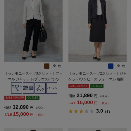
全1色
全1色
【セレモニースーツ3点セット】フォ
【セレモニースーツ2点セット】ジャ
ーマル ジャケット/ブラウス/パンツ
ケット/ワンピース フォーマル 着回
無地 MASAKI MATSUSHIMA 通年 礼
し 織柄無地 SOFFICE 通年 礼服【レ
SALE 27%OFF
OUTLET
服【レディース】
ディース】
21,890
価格
円
（税込）
SALE 54%OFF
OUTLET
16,000
円
SALE
（税込）
32,890
価格
円
（税込）
3.0
（1）
15,000
円
SALE
（税込）