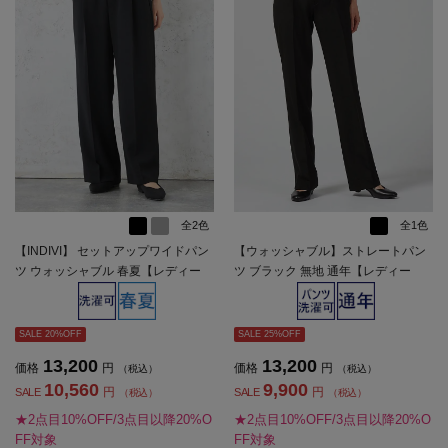
全2色
全1色
【INDIVI】 セットアップワイドパン
【ウォッシャブル】ストレートパン
ツ ウォッシャブル 春夏【レディー
ツ ブラック 無地 通年【レディー
ス】
ス】
SALE 20%OFF
SALE 25%OFF
13,200
13,200
価格
円
価格
円
（税込）
（税込）
10,560
9,900
円
円
SALE
SALE
（税込）
（税込）
★2点目10%OFF/3点目以降20%O
★2点目10%OFF/3点目以降20%O
FF対象
FF対象