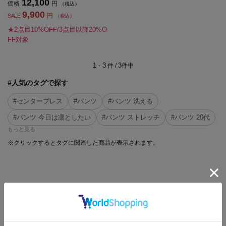
12,100
価格
円
（税込）
9,900
円
SALE
（税込）
★2点目10%OFF/3点目以降20%O
FF対象
1 - 3
3
件 /
件中
#人気のタグで探す
#センタープレス
#パンツ
#パンツ 洗える
#パンツ 今日は凛としたい
#パンツ ストレッチ
#パンツ 20代
もっと見る
※クリックするとタグに関連した商品が表示されます。