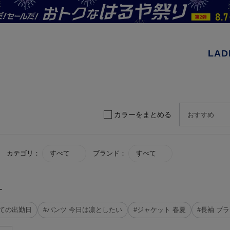
LAD
カラーをまとめる
カテゴリ：
すべて
ブランド：
すべて
す
めての出勤日
#パンツ 今日は凛としたい
#ジャケット 春夏
#長袖 ブ