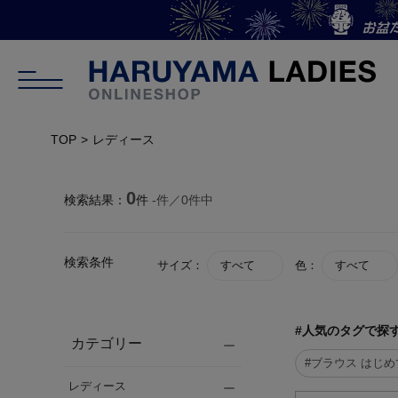
TOP
レディース
0
検索結果：
件
-
件／
0
件中
検索条件
サイズ：
すべて
色：
すべて
#人気のタグで探
カテゴリー
#ブラウス はじ
レディース