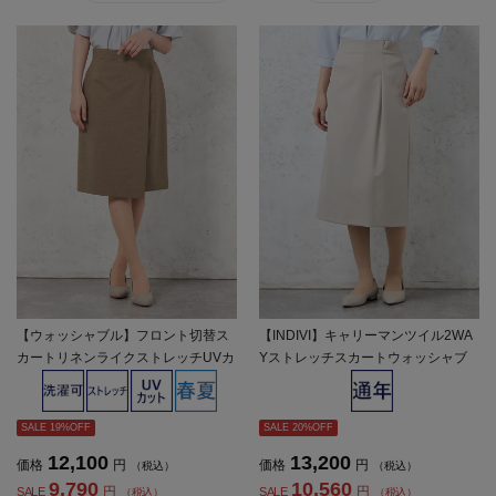
【ウォッシャブル】フロント切替ス
【INDIVI】キャリーマンツイル2WA
カートリネンライクストレッチUVカ
Yストレッチスカートウォッシャブ
ットSOFFICE春夏【レディース】
ル通年【レディース】
SALE 19%OFF
SALE 20%OFF
12,100
13,200
価格
円
価格
円
（税込）
（税込）
9,790
10,560
円
円
SALE
SALE
（税込）
（税込）