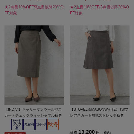
★2点目10%OFF/3点目以降20%O
★2点目10%OFF/3点目以降20%O
FF対象
FF対象
【INDIVI】キャリーマンウール混ス
【STOVEL＆MASONWHITE】TWフ
カートチェックウォッシャブル秋冬
レアスカート無地ストレッチ秋冬
【レディース】
【レディース】
13,200
価格
円
（税込）