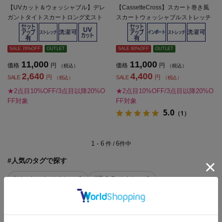
【UVカット＆ウォッシャブル】デレ
【CassetteCross】スカート巻き風
ガントタイトスカートロング丈スト
スカートウォッシャブルストレッチ
レッチ無地SOFFICE【レディース】
無地SOFFICE秋冬【レディース】
SALE 76%OFF
OUTLET
SALE 60%OFF
OUTLET
11,000
11,000
価格
円
価格
円
（税込）
（税込）
2,640
4,400
円
円
SALE
SALE
（税込）
（税込）
★2点目10%OFF/3点目以降20%O
★2点目10%OFF/3点目以降20%O
FF対象
FF対象
5.0
（1）
1 - 6
6
件 /
件中
#人気のタグで探す
#ジャケット ストレッチ
#洗える ストレッチ
#ストレッチ 通年
#ジャケット 無地
#快適 ジャケット
もっと見る
※クリックするとタグに関連した商品が表示されます。