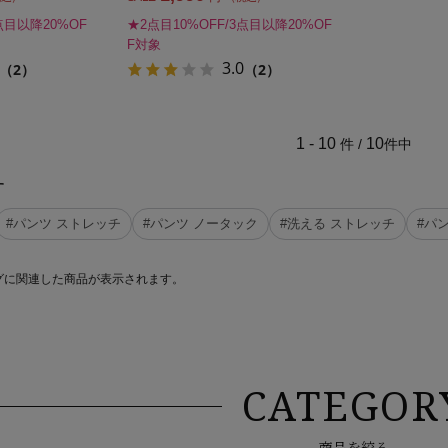
点目以降20%OF
★2点目10%OFF/3点目以降20%OF
F対象
3.0
（2）
（2）
1 - 10
10
件 /
件中
す
#パンツ ストレッチ
#パンツ ノータック
#洗える ストレッチ
#パン
グに関連した商品が表示されます。
CATEGOR
商品を絞る