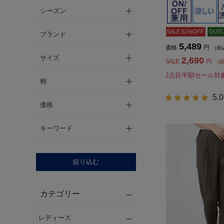
シーズン
SALE 51%OFF
OUTL
ブランド
5,489
価格
円
（税
サイズ
2,690
SALE
円
（
2点目半額セール対
柄
5.0
価格
キーワード
絞り込む
カテゴリー
レディース