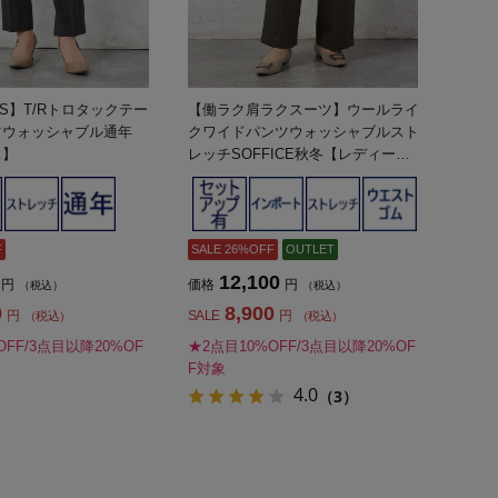
US】T/Rトロタックテー
【働ラク肩ラクスーツ】ウールライ
ツウォッシャブル通年
クワイドパンツウォッシャブルスト
ス】
レッチSOFFICE秋冬【レディー
ス】
F
SALE 26%OFF
OUTLET
12,100
円
価格
円
（税込）
（税込）
0
8,900
円
SALE
円
（税込）
（税込）
OFF/3点目以降20%OF
★2点目10%OFF/3点目以降20%OF
F対象
4.0
（3）