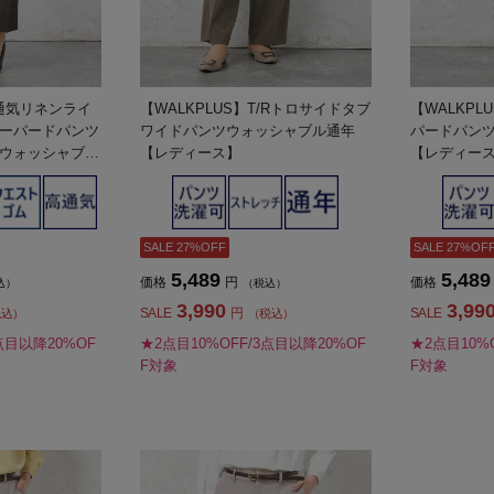
高通気リネンライ
【WALKPLUS】T/Rトロサイドタブ
【WALKPL
ーパードパンツ
ワイドパンツウォッシャブル通年
パードパン
ウォッシャブル
【レディース】
【レディー
SALE 27%OFF
SALE 27%OF
5,489
5,489
価格
円
価格
込）
（税込）
3,990
3,99
SALE
円
SALE
税込）
（税込）
点目以降20%OF
★2点目10%OFF/3点目以降20%OF
★2点目10%
F対象
F対象