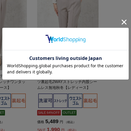
テーパードパン
【ウォッシャブル】スティックパン
トレッチワンタッ
ツ裏起毛2WAYストレッチ内股シー
ース】
ムレス無地秋冬【レディース】
ET
SALE 64%OFF
OUTLET
5,489
価格
円
込）
（税込）
1,990
SALE
円
税込）
（税込）