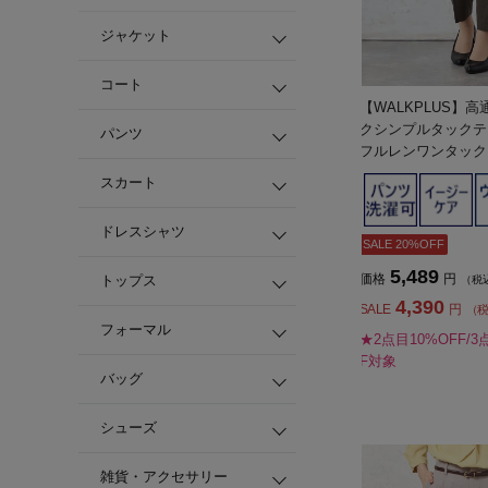
ジャケット
コート
【WALKPLUS】
クシンプルタックテ
パンツ
フルレンワンタック
春夏【レディース】
スカート
ドレスシャツ
SALE 20%OFF
5,489
価格
円
トップス
（税
4,390
SALE
円
（
フォーマル
★2点目10%OFF/3
F対象
バッグ
シューズ
雑貨・アクセサリー