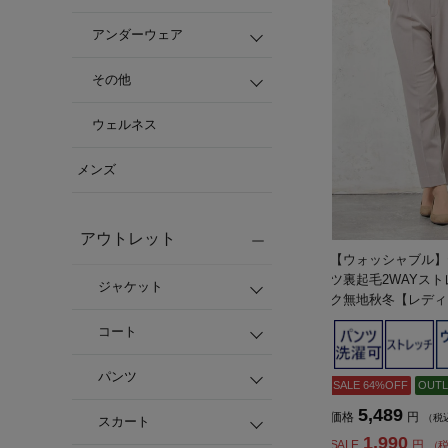
アンダーウェア
その他
ウェルネス
メンズ
アウトレット
【ウォッシャブル】
ツ裏起毛2WAYス
ジャケット
ク無地秋冬【レディ
コート
パンツ
SALE 64%OFF
OUTL
5,489
価格
円
（税
スカート
1,990
SALE
円
（