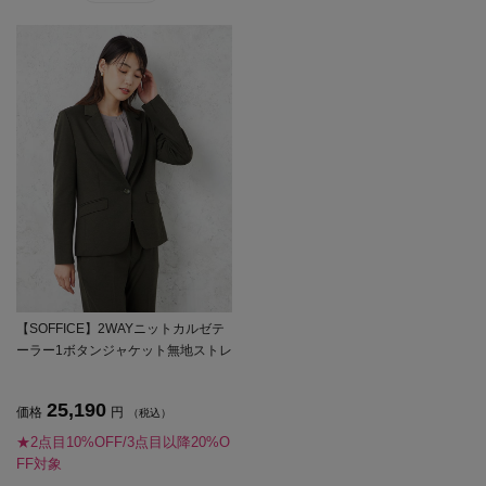
【SOFFICE】2WAYニットカルゼテ
ーラー1ボタンジャケット無地ストレ
ッチ秋冬【レディース】
25,190
価格
円
（税込）
★2点目10%OFF/3点目以降20%O
FF対象