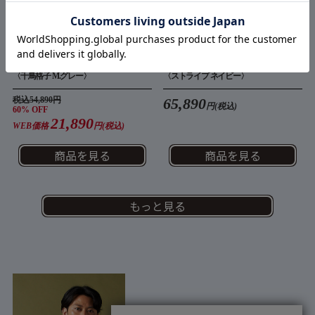
NERO
NERO
ウールライク
ウォッシャブル
〈千鳥格子 M.グレー〉
〈ストライプ ネイビー〉
税込54,890円
65,890
円(税込)
60% OFF
21,890
WEB価格
円(税込)
商品を見る
商品を見る
もっと見る