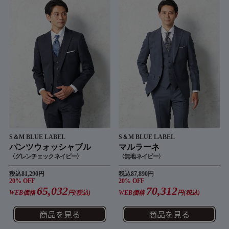
S＆M BLUE LABEL
S＆M BLUE LABEL
パンツウォッシャブル
マルラーネ
〈グレンチェック ネイビー〉
〈無地 ネイビー〉
税込81,290円
税込87,890円
20% OFF
20% OFF
65,032
70,312
WEB価格
円(税込)
WEB価格
円(税込)
商品を見る
商品を見る