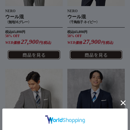
NERO
NERO
ウール混
ウール混
〈無地 M.グレー〉
〈千鳥格子 ネイビー〉
税込65,890円
税込65,890円
58% OFF
58% OFF
27,900
27,900
WEB価格
円(税込)
WEB価格
円(税込)
商品を見る
商品を見る