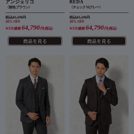
アンジェリコ
REDA
〈無地 ブラウン〉
〈チェック M.グレー〉
税込81,290円
税込81,290円
20% OFF
20% OFF
64,790
64,790
WEB価格
円(税込)
WEB価格
円(税込)
商品を見る
商品を見る