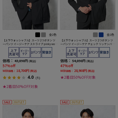
全2色
全2色
【上下ウォッシャブル】スーツ 2つボタン ツ
【上下ウォッシャブル】スーツ 2つボタン ツ
ーパンツ イージーケア ストライプ pinky wol
ーパンツ イージーケア チェック リッケンバッ
man
カー
価格：
価格：
43,890円
54,890円
(税込)
(税込)
57%off
47%off
18,700円
28,900円
WEB価格：
(税込)
WEB価格：
(税込)
4.0
★2着目50%OFF対象
（1）
★2着目50%OFF対象
SALE
OUTLET
SALE
OUTLET