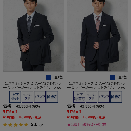
全1色
全1色
【上下ウォッシャブル】スーツ 2つボタン ツ
【上下ウォッシャブル】スーツ 2つボタン ツ
ーパンツ イージーケア ストライプ pinky wol
ーパンツ イージーケア ストライプ pinky wol
man
man
価格：
価格：
43,890円
43,890円
(税込)
(税込)
57%off
57%off
18,700円
18,700円
WEB価格：
(税込)
WEB価格：
(税込)
5.0
★2着目50%OFF対象
（2）