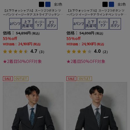
全2色
全2色
【上下ウォッシャブル】スーツ 2つボタン ツ
【上下ウォッシャブル】スーツ 2つボタン ツ
ーパンツ イージーケア ストライプ リッケンバ
ーパンツ イージーケア ウインドペン リッケン
ッカー
バッカー
価格：
価格：
54,890円
54,890円
(税込)
(税込)
55%off
55%off
24,900円
24,900円
WEB価格：
(税込)
WEB価格：
(税込)
4.7
4.0
（3）
（2）
★2着目50%OFF対象
★2着目50%OFF対象
SALE
OUTLET
SALE
OUTLET