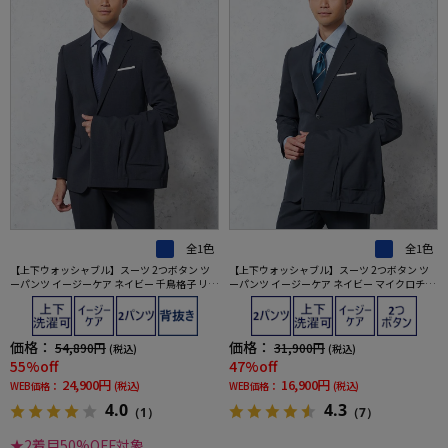
全1色
全1色
【上下ウォッシャブル】スーツ 2つボタン ツ
【上下ウォッシャブル】スーツ 2つボタン ツ
ーパンツ イージーケア ネイビー 千鳥格子 リッ
ーパンツ イージーケア ネイビー マイクロチェ
ケンバッカー
ック フュージョンクラブ
価格：
価格：
54,890円
31,900円
(税込)
(税込)
55%off
47%off
24,900円
16,900円
WEB価格：
(税込)
WEB価格：
(税込)
4.0
4.3
（1）
（7）
★2着目50%OFF対象