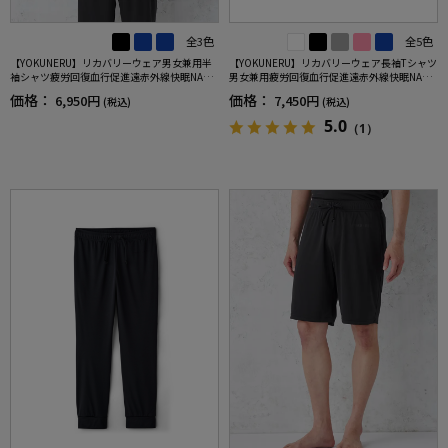
全3色
全5色
【YOKUNERU】リカバリーウェア男女兼用半
【YOKUNERU】リカバリーウェア長袖Tシャツ
袖シャツ疲労回復血行促進遠赤外線快眠NANO
男女兼用疲労回復血行促進遠赤外線快眠NANO
MIX(R)【一般医療機器】SS～LLサイズ
MIX(R)【一般医療機器】SS～LLサイズ
価格：
価格：
6,950円
7,450円
(税込)
(税込)
5.0
（1）