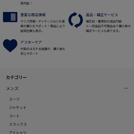
用可能！
豊富な商品情報
返品・補正サービス
サイズ詳細・ディテールなどお客
補正前・着用前の返品可能
様の購入をサポート！商品により
※一部返品不可商品あり購入時の
店頭在庫も表示。
補正サービスも承ります。
アフターケア
全国のはるやま店舗が、購入後も
安心サポート
カテゴリー
メンズ
スーツ
ジャケット
コート
スラックス
アイシャツ