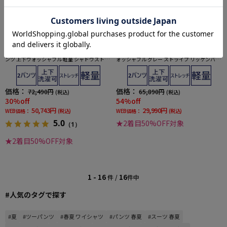
全2色
全1色
【ライトフィール】スーツ 2つボタン ツーパ
【軽量】スーツ 2つボタン ツーパンツ 上下ウ
ンツ 上下ウォッシャブル 軽量 シャドウストラ
ォッシャブル グレー ストライプ リッケンバッ
イプ TANITA-タニタ- 春夏
カー 春夏
価格：
価格：
72,490円
65,890円
(税込)
(税込)
30%off
54%off
50,743円
29,990円
WEB価格：
(税込)
WEB価格：
(税込)
5.0
★2着目50%OFF対象
（1）
★2着目50%OFF対象
1 - 16
16
件 /
件中
#人気のタグで探す
#夏
#ツーパンツ
#春夏 ワイシャツ
#パンツ 春夏
#スーツ 春夏