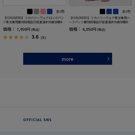
全5色
全3色
【YOKUNERU】リカバリーウェアロングパン
【YOKUNERU】リカバリーウェア男女兼用ハ
ツ男女兼用疲労回復血行促進遠赤外線快眠NA
ーフパンツ疲労回復血行促進遠赤外線快眠NA
NOMIX(R)【一般医療機器】SS～LLサイズ
NOMIX(R)【一般医療機器】SS～LLサイズ
価格：
価格：
7,450円
6,950円
(税込)
(税込)
3.6
（5）
more
OFFICIAL SNS