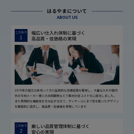
はるやまについて
ABOUT US
幅広い仕入れ体制に基づく
こだわり
1
高品質・低価格の実現
1974年の設立以来培ってきた圧倒的な流通経路を駆使し、大量仕入れや国内
外の生地メーカー様との共同開発などで素材の低コスト化に成功しました。
また実用的な機能性を生み出す仕立て、ディテールにまで気を配ったデザイン
を徹底的に追求し、高品質・低価格を実現しています
厳しい品質管理体制に基づく
こだわり
2
安心の実現