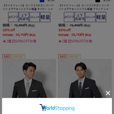
【ライトフィール】スーツ 2つボタン ツーパ
【ライトフィール】スーツ 2つボタン ツーパ
ンツ 上下ウォッシャブル 軽量 ネイビー シャド
ンツ 上下ウォッシャブル 軽量 ブラック シャド
ウストライプ TANITA-タニタ- 春夏
ウストライプ TANITA-タニタ- 春夏
価格：
価格：
72,490円
72,490円
(税込)
(税込)
30%off
30%off
50,743円
50,743円
WEB価格：
(税込)
WEB価格：
(税込)
★2着目50%OFF対象
★2着目50%OFF対象
SALE
OUTLET
SALE
OUTLET