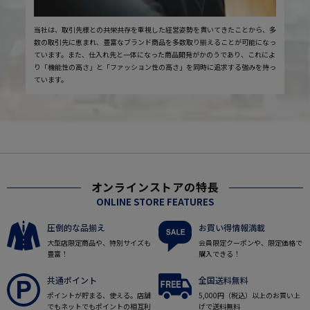
当社は、取引先様との共栄共存を重視した経営姿勢を貫いてきたことから、多
数の取引先に恵まれ、豊富なブランド商品を多数取り揃えることが可能になっ
ています。また、仕入れ先と一体になった商品開発がかのうであり、これによ
り「機能性の高さ」と「ファッション性の高さ」を同時に追求する強みを持っ
ています。
オンラインストアの特長
ONLINE STORE FEATURES
圧倒的な品揃え
お買い得情報満載
大型店限定商品や、特別サイズも
会員限定クーポンや、限定価格で
豊富！
購入できる！
共通ポイント
全国送料無料
ポイントが貯まる、使える。店舗
5,000円（税込）以上のお買い上
でもネットでもポイントの相互利
げで送料無料