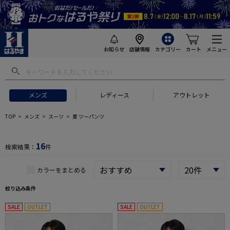
お知らせ
店舗情報
カテゴリー
カート
メニュー
 ギフトにおすすめ
#セットアップ スーツ
#長袖 ワイシャツ
#スー
メンズ
レディース
アウトレット
TOP
メンズ
スーツ
夏 ツーパンツ
16
検索結果：
件
カラーをまとめる
絞り込み条件
SALE
OUTLET
SALE
OUTLET