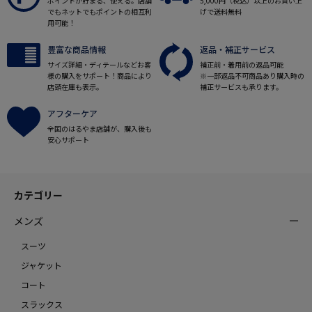
ポイントが貯まる、使える。店舗
5,000円（税込）以上のお買い上
でもネットでもポイントの相互利
げで送料無料
用可能！
豊富な商品情報
返品・補正サービス
サイズ詳細・ディテールなどお客
補正前・着用前の返品可能
様の購入をサポート！商品により
※一部返品不可商品あり購入時の
店頭在庫も表示。
補正サービスも承ります。
アフターケア
全国のはるやま店舗が、購入後も
安心サポート
カテゴリー
メンズ
スーツ
ジャケット
コート
スラックス