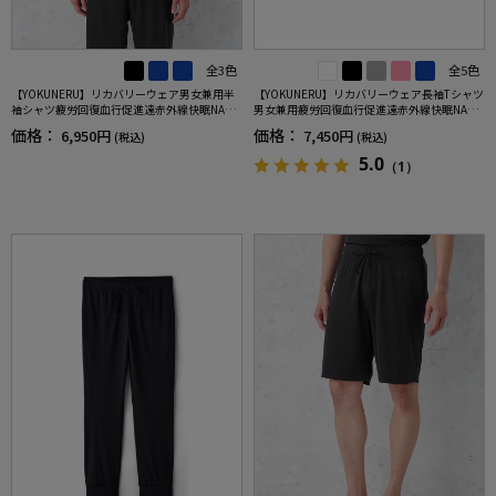
全3色
全5色
【YOKUNERU】リカバリーウェア男女兼用半
【YOKUNERU】リカバリーウェア長袖Tシャツ
袖シャツ疲労回復血行促進遠赤外線快眠NANO
男女兼用疲労回復血行促進遠赤外線快眠NANO
MIX(R)【一般医療機器】SS～LLサイズ
MIX(R)【一般医療機器】SS～LLサイズ
価格：
価格：
6,950円
7,450円
(税込)
(税込)
5.0
（1）