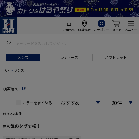
お知らせ
店舗情報
カテゴリー
カート
メニュー
 ギフトにおすすめ
#セットアップ スーツ
#長袖 ワイシャツ
#スー
メンズ
レディース
アウトレット
TOP
メンズ
0
検索結果：
件
カラーをまとめる
絞り込み条件
#人気のタグで探す