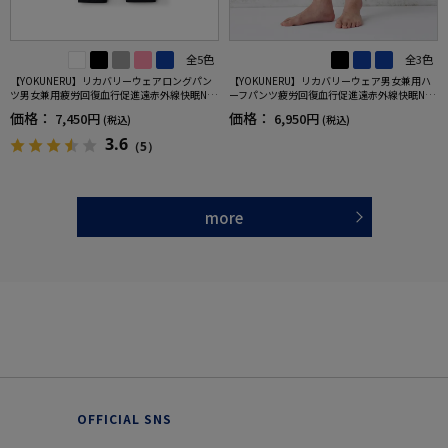
全5色
全3色
【YOKUNERU】リカバリーウェアロングパン
【YOKUNERU】リカバリーウェア男女兼用ハ
ツ男女兼用疲労回復血行促進遠赤外線快眠NA
ーフパンツ疲労回復血行促進遠赤外線快眠NA
NOMIX(R)【一般医療機器】SS～LLサイズ
NOMIX(R)【一般医療機器】SS～LLサイズ
価格：
価格：
7,450円
6,950円
(税込)
(税込)
3.6
（5）
more
OFFICIAL SNS