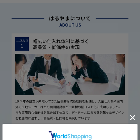
はるやまについて
ABOUT US
幅広い仕入れ体制に基づく
こだわり
1
高品質・低価格の実現
1974年の設立以来培ってきた圧倒的な流通経路を駆使し、大量仕入れや国内
外の生地メーカー様との共同開発などで素材の低コスト化に成功しました。
また実用的な機能性を生み出す仕立て、ディテールにまで気を配ったデザイン
を徹底的に追求し、高品質・低価格を実現しています
厳しい品質管理体制に基づく
こだわり