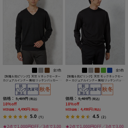
全3色
全5色
【制電＆抗ピリング】天竺 Ｖネックセーター
【制電＆抗ピリング】天竺 モックネックセー
カジュアルインナー 無地 リッケンバッカー 秋
ター カジュアルインナー 無地 リッケンバッカ
冬
ー 秋冬
価格：
価格：
5,489円
5,489円
(税込)
(税込)
18%off
18%off
4,490円
4,490円
WEB価格：
(税込)
WEB価格：
(税込)
5.0
4.5
（1）
（2）
★2点で1,000円OFF／3点で3,00
★2点で1,000円OFF／3点で3,00