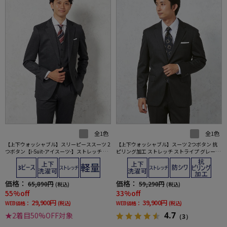
全1色
全1色
【上下ウォッシャブル】スリーピーススーツ 2
【上下ウォッシャブル】スーツ 2つボタン 抗
つボタン【i-Suit-アイスーツ-】ストレッチ ニ
ピリング加工 ストレッチ ストライプ グレー【i
ット素材 織柄無地 リッケンバッカー 秋冬
-Suit-アイスーツ-】秋冬
価格：
価格：
65,890円
59,290円
(税込)
(税込)
55%off
33%off
29,900円
39,900円
WEB価格：
(税込)
WEB価格：
(税込)
4.7
★2着目50%OFF対象
（3）