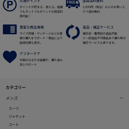
共通ポイント
全国送料無料
ポイントが貯まる、使える。店舗
5,000円（税込）以上のお買い上
でもネットでもポイントの相互利
げで送料無料
用可能！
豊富な商品情報
返品・補正サービス
サイズ詳細・ディテールなどお客
補正前・着用前の返品可能
様の購入をサポート！商品により
※一部返品不可商品あり購入時の
店頭在庫も表示。
補正サービスも承ります。
アフターケア
全国のはるやま店舗が、購入後も
安心サポート
カテゴリー
メンズ
スーツ
ジャケット
コート