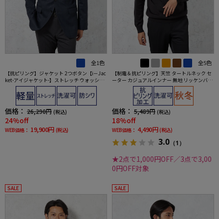
全1色
全5色
【抗ピリング】ジャケット 2つボタン【i－Jac
【制電＆抗ピリング】天竺 タートルネック セ
ket-アイジャケット-】ストレッチ ウォッシャ
ーター カジュアルインナー 無地 リッケンバッ
ブル チェック ネイビー 秋冬
カー 秋冬
価格：
価格：
26,290円
5,489円
(税込)
(税込)
24%off
18%off
19,900円
4,490円
WEB価格：
(税込)
WEB価格：
(税込)
3.0
（1）
★2点で1,000円OFF／3点で3,00
0円OFF対象
SALE
SALE