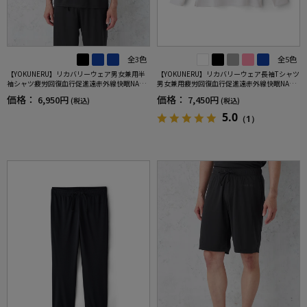
全3色
全5色
【YOKUNERU】リカバリーウェア男女兼用半
【YOKUNERU】リカバリーウェア長袖Tシャツ
袖シャツ疲労回復血行促進遠赤外線快眠NANO
男女兼用疲労回復血行促進遠赤外線快眠NANO
MIX(R)【一般医療機器】SS～LLサイズ
MIX(R)【一般医療機器】SS～LLサイズ
価格：
価格：
6,950円
7,450円
(税込)
(税込)
5.0
（1）