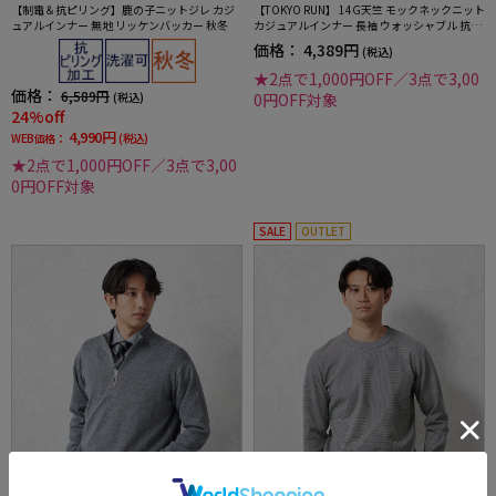
【制電＆抗ピリング】鹿の子ニットジレ カジ
【TOKYO RUN】 14G天竺 モックネックニット
ュアルインナー 無地 リッケンバッカー 秋冬
カジュアルインナー 長袖 ウォッシャブル 抗ピ
リング 吸汗速乾 秋冬
価格：
4,389円
(税込)
★2点で1,000円OFF／3点で3,00
価格：
6,589円
(税込)
0円OFF対象
24%off
4,990円
WEB価格：
(税込)
★2点で1,000円OFF／3点で3,00
0円OFF対象
SALE
OUTLET