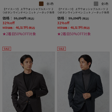
全1色
全1色
【アイスーツ】 上下ウォッシャブルスーツ ２
【アイスーツ】 上下ウォッシャブルスーツ ２
つボタン ウインドペン ニット ノータック 秋冬
つボタン ウインドペン ニット ノータック 秋冬
価格：
価格：
59,290円
59,290円
(税込)
(税込)
32%off
32%off
40,317円
40,317円
WEB価格：
(税込)
WEB価格：
(税込)
★2着目50%OFF対象
★2着目50%OFF対象
SALE
SALE