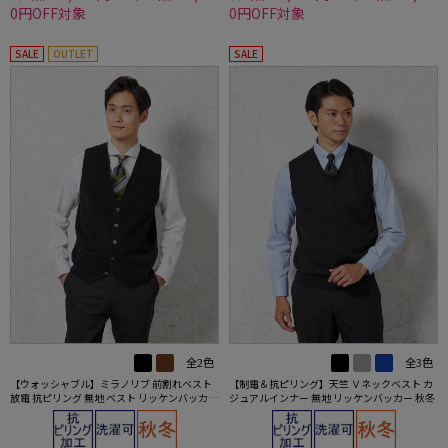
0円OFF対象
0円OFF対象
SALE
OUTLET
SALE
全2色
全3色
【ウォッシャブル】ミラノリブ 前割れベスト
【制電＆抗ピリング】天竺 Ｖネックベスト カ
放電 抗ピリング 無地 ベスト リッケンバッカー
ジュアルインナー 無地 リッケンバッカー 秋冬
秋冬