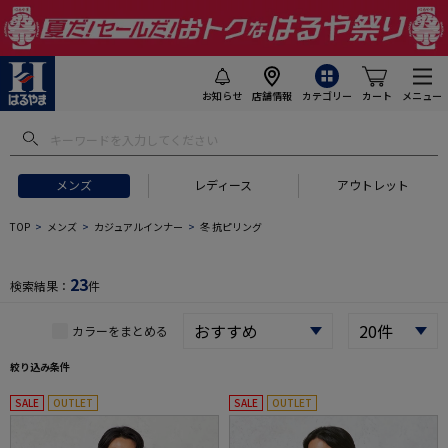
お知らせ
店舗情報
カテゴリー
カート
メニュー
 ギフトにおすすめ
#セットアップ スーツ
#長袖 ワイシャツ
#スー
メンズ
レディース
アウトレット
TOP
メンズ
カジュアルインナー
冬 抗ピリング
23
検索結果：
件
カラーをまとめる
絞り込み条件
SALE
OUTLET
SALE
OUTLET