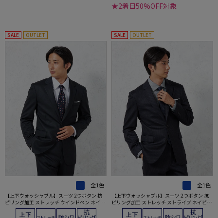
★2着目50%OFF対象
SALE
OUTLET
SALE
OUTLET
全1色
全1色
【上下ウォッシャブル】スーツ 2つボタン 抗
【上下ウォッシャブル】スーツ 2つボタン 抗
ピリング加工 ストレッチ ウインドペン ネイビ
ピリング加工 ストレッチ ストライプ ネイビー
ー【i-Suit-アイスーツ-】秋冬
【i-Suit-アイスーツ-】秋冬