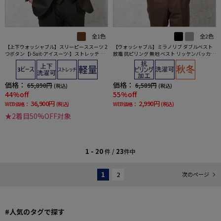
全1色
全2色
【上下ウォッシャブル】スリーピーススーツ 2
【ウォッシャブル】ミラノリブ ダブルベスト
つボタン【i-Suit-アイスーツ-】ストレッチ ニ
放電 抗ピリング 無地 ベスト リッケンバッカー
ット素材 ガンクラブ リッケンバッカー 秋冬
秋冬
価格：
価格：
65,890円
6,589円
(税込)
(税込)
44%off
55%off
36,900円
2,990円
WEB価格：
(税込)
WEB価格：
(税込)
★2着目50%OFF対象
1 - 20
23
件 /
件中
1
2
次のページ
#人気のタグで探す