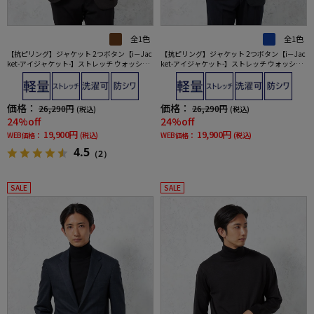
全1色
全1色
【抗ピリング】ジャケット 2つボタン【i－Jac
【抗ピリング】ジャケット 2つボタン【i－Jac
ket-アイジャケット-】ストレッチ ウォッシャ
ket-アイジャケット-】ストレッチ ウォッシャ
ブル 無地 ブラウン 秋冬
ブル 無地 ネイビー 秋冬
価格：
価格：
26,290円
26,290円
(税込)
(税込)
24%off
24%off
19,900円
19,900円
WEB価格：
(税込)
WEB価格：
(税込)
4.5
（2）
SALE
SALE