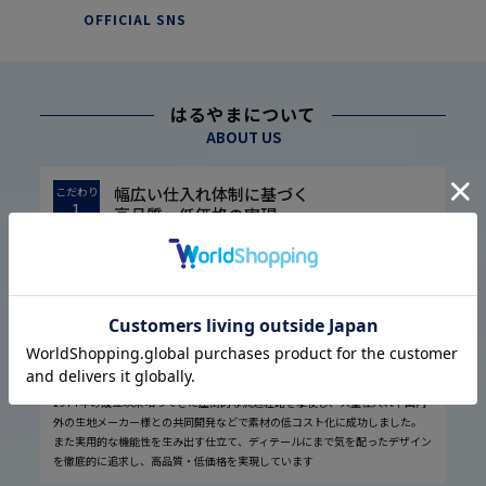
OFFICIAL SNS
はるやまについて
ABOUT US
幅広い仕入れ体制に基づく
こだわり
1
高品質・低価格の実現
1974年の設立以来培ってきた圧倒的な流通経路を駆使し、大量仕入れや国内
外の生地メーカー様との共同開発などで素材の低コスト化に成功しました。
また実用的な機能性を生み出す仕立て、ディテールにまで気を配ったデザイン
を徹底的に追求し、高品質・低価格を実現しています