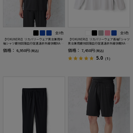
全3色
全5色
【YOKUNERU】リカバリーウェア男女兼用半
【YOKUNERU】リカバリーウェア長袖Tシャツ
袖シャツ疲労回復血行促進遠赤外線快眠NANO
男女兼用疲労回復血行促進遠赤外線快眠NANO
MIX(R)【一般医療機器】SS～LLサイズ
MIX(R)【一般医療機器】SS～LLサイズ
価格：
価格：
6,950円
7,450円
(税込)
(税込)
5.0
（1）