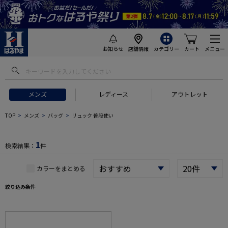
お知らせ
店舗情報
カテゴリー
カート
メニュー
 ギフトにおすすめ
#セットアップ スーツ
#長袖 ワイシャツ
#スー
メンズ
レディース
アウトレット
TOP
メンズ
バッグ
リュック 普段使い
1
検索結果：
件
カラーをまとめる
絞り込み条件