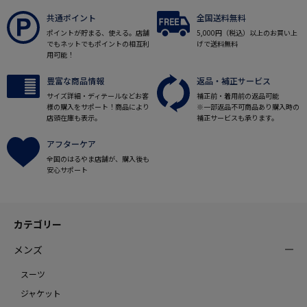
共通ポイント
全国送料無料
ポイントが貯まる、使える。店舗
5,000円（税込）以上のお買い上
でもネットでもポイントの相互利
げで送料無料
用可能！
豊富な商品情報
返品・補正サービス
サイズ詳細・ディテールなどお客
補正前・着用前の返品可能
様の購入をサポート！商品により
※一部返品不可商品あり購入時の
店頭在庫も表示。
補正サービスも承ります。
アフターケア
全国のはるやま店舗が、購入後も
安心サポート
カテゴリー
メンズ
スーツ
ジャケット