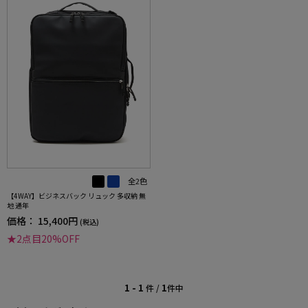
全2色
【4WAY】ビジネスバック リュック 多収納 無
地 通年
価格：
15,400円
(税込)
★2点目20%OFF
1 - 1
1
件 /
件中