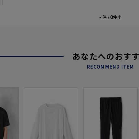
-
0
件 /
件中
あなたへのおす
RECOMMEND ITEM