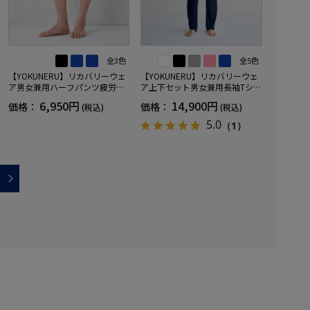
全3色
全5色
【YOKUNERU】リカバリーウェ
【YOKUNERU】リカバリーウェ
ア男女兼用ハーフパンツ疲労回
ア上下セット男女兼用長袖Tシャ
復血行促進遠赤外線快眠NANOM
ツ+ロングパンツ疲労回復血行促
6,950円
14,900円
価格：
価格：
(税込)
(税込)
IX(R)【一般医療機器】SS～LLサ
進遠赤外線快眠NANOMIX(R)【一
イズ
般医療機器】SS～LLサイズ
5.0
（1）