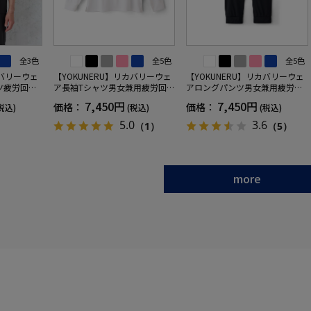
全3色
全5色
全5色
カバリーウェ
【YOKUNERU】リカバリーウェ
【YOKUNERU】リカバリーウェ
ツ疲労回復
ア長袖Tシャツ男女兼用疲労回復
アロングパンツ男女兼用疲労回
ANOMIX
血行促進遠赤外線快眠NANOMIX
復血行促進遠赤外線快眠NANOM
7,450円
7,450円
価格：
価格：
税込)
(税込)
(税込)
SS～LLサイ
(R)【一般医療機器】SS～LLサイ
IX(R)【一般医療機器】SS～LLサ
ズ
イズ
5.0
3.6
（1）
（5）
more