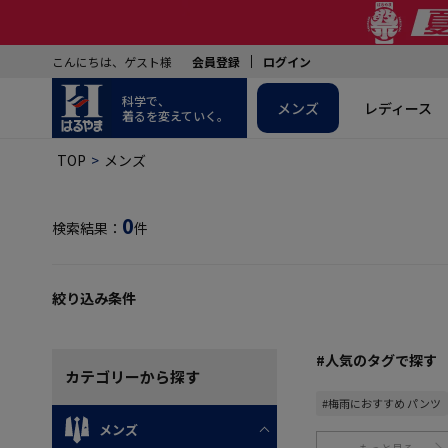
こんにちは、ゲスト様
会員登録
ログイン
科学で、
メンズ
レディース
着るを変えていく。
TOP
メンズ
0
検索結果：
件
絞り込み条件
#人気のタグで探す
カテゴリー
から探す
#梅雨におすすめ パンツ
メンズ