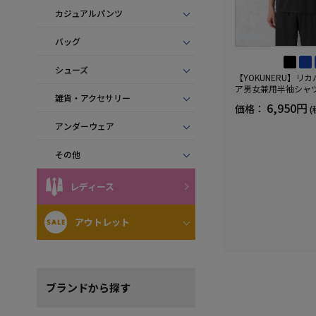
カジュアルパンツ
バッグ
シューズ
【YOKUNERU】リ
ア男女兼用半袖シャ
雑貨・アクセサリー
血行促進遠赤外線快眠N
6,950円
価格：
(
(R)【一般医療機器】
ズ
アンダーウェア
その他
レディース
アウトレット
ブランド
から探す