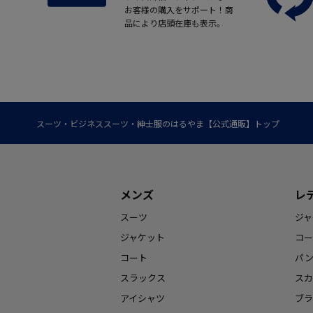
お客様の購入をサポート！商
品により店頭在庫も表示。
スーツ・ビジネススーツ・紳士服のはるやま【公式通販】トップ
メンズ
レ
スーツ
ジャ
ジャケット
コー
コート
パ
スラックス
スカ
アイシャツ
ブラ