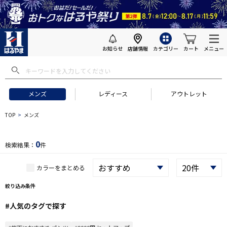
お知らせ
店舗情報
カテゴリー
カート
メニュー
 ギフトにおすすめ
#セットアップ スーツ
#長袖 ワイシャツ
#スー
メンズ
レディース
アウトレット
TOP
メンズ
0
検索結果：
件
カラーをまとめる
絞り込み条件
#人気のタグで探す