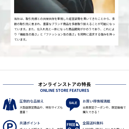
当社は、取引先様との共栄共存を重視した経営姿勢を貫いてきたことから、多
数の取引先に恵まれ、豊富なブランド商品を多数取り揃えることが可能になっ
ています。また、仕入れ先と一体になった商品開発がかのうであり、これによ
り「機能性の高さ」と「ファッション性の高さ」を同時に追求する強みを持っ
ています。
オンラインストアの特長
ONLINE STORE FEATURES
圧倒的な品揃え
お買い得情報満載
大型店限定商品や、特別サイズも
会員限定クーポンや、限定価格で
豊富！
購入できる！
共通ポイント
全国送料無料