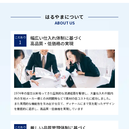
はるやまについて
ABOUT US
幅広い仕入れ体制に基づく
こだわり
1
高品質・低価格の実現
1974年の設立以来培ってきた圧倒的な流通経路を駆使し、大量仕入れや国内
外の生地メーカー様との共同開発などで素材の低コスト化に成功しました。
また実用的な機能性を生み出す仕立て、ディテールにまで気を配ったデザイン
を徹底的に追求し、高品質・低価格を実現しています
厳しい品質管理体制に基づく
こだわり