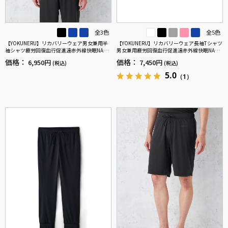
全3色
全5色
【YOKUNERU】リカバリーウェア男女兼用半
【YOKUNERU】リカバリーウェア長袖Tシャツ
袖シャツ疲労回復血行促進遠赤外線快眠NANO
男女兼用疲労回復血行促進遠赤外線快眠NANO
MIX(R)【一般医療機器】SS～LLサイズ
MIX(R)【一般医療機器】SS～LLサイズ
価格：
価格：
6,950円
7,450円
(税込)
(税込)
5.0
（1）