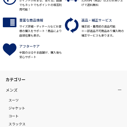
ポイントが貯まる、使える。店舗
5,000円（税込）以上のお買い上
でもネットでもポイントの相互利
げで送料無料
用可能！
豊富な商品情報
返品・補正サービス
サイズ詳細・ディテールなどお客
補正前・着用前の返品可能
様の購入をサポート！商品により
※一部返品不可商品あり購入時の
店頭在庫も表示。
補正サービスも承ります。
アフターケア
全国のはるやま店舗が、購入後も
安心サポート
カテゴリー
メンズ
スーツ
ジャケット
コート
スラックス