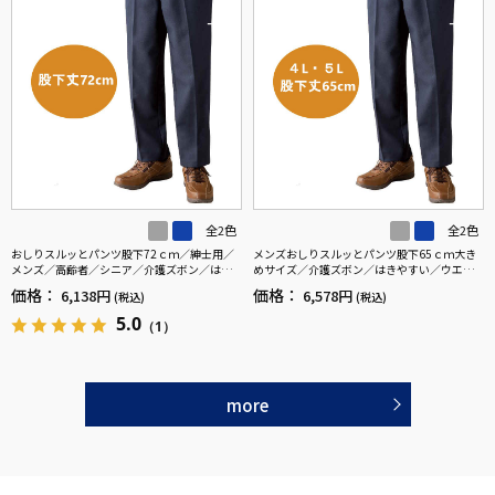
全2色
全2色
おしりスルッとパンツ股下72ｃｍ／紳士用／
メンズおしりスルッとパンツ股下65ｃｍ大き
メンズ／高齢者／シニア／介護ズボン／はき
めサイズ／介護ズボン／はきやすい／ウエス
やすい／ウエストゴム／敬老の日／ギフト／
トゴム／敬老の日／ギフト／プレゼント【C
価格：
価格：
6,138円
6,578円
(税込)
(税込)
プレゼント【CF】
F】
5.0
（1）
more