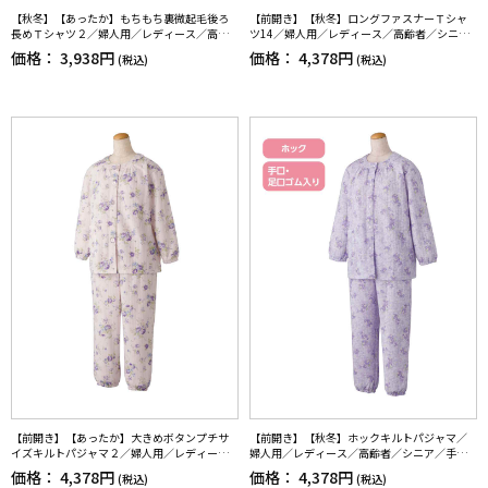
【秋冬】【あったか】もちもち裏微起毛後ろ
【前開き】【秋冬】ロングファスナーＴシャ
長めＴシャツ２／婦人用／レディース／高齢
ツ14／婦人用／レディース／高齢者／シニア
者／シニア／名前記入欄付／洗濯機OK／乾燥
／後ろ長め／ゆったり／洗濯機OK／名前記入
価格：
3,938円
価格：
4,378円
(税込)
(税込)
機OK（低温）／プレゼント／ギフト【CF】
欄付／前ポケット／ギフト／プレゼント【C
F】
【前開き】【あったか】大きめボタンプチサ
【前開き】【秋冬】ホックキルトパジャマ／
イズキルトパジャマ２／婦人用／レディース
婦人用／レディース／高齢者／シニア／手口
／シニア／高齢者／名前記入欄付／留めやす
足口ゴム入り／ホックボタン／ギフト／プレ
価格：
4,378円
価格：
4,378円
(税込)
(税込)
い／秋冬／ギフト／プレゼント【CF】
ゼント【CF】