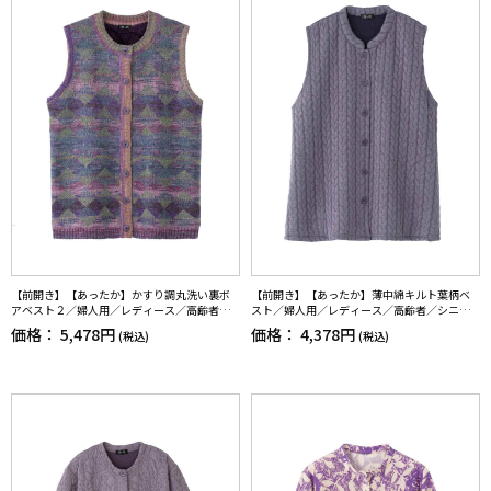
【前開き】【あったか】かすり調丸洗い裏ボ
【前開き】【あったか】薄中綿キルト葉柄ベ
アベスト２／婦人用／レディース／高齢者／
スト／婦人用／レディース／高齢者／シニア
シニア／重ね着／おしゃれ／洗濯機OK／名前
／秋冬／洗濯OK／自宅で洗える／名前記入欄
価格：
5,478円
価格：
4,378円
(税込)
(税込)
記入欄付／ゆったり／プレゼント／ギフト【C
付／両脇ポケット／お出かけ／ギフト【CF】
F】