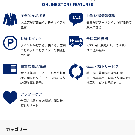
ONLINE STORE FEATURES
圧倒的な品揃え
お買い得情報満載
大型店限定商品や、特別サイズも
会員限定クーポンや、限定価格で
豊富！
購入できる！
共通ポイント
全国送料無料
ポイントが貯まる、使える。店舗
5,000円（税込）以上のお買い上
でもネットでもポイントの相互利
げで送料無料
用可能！
豊富な商品情報
返品・補正サービス
サイズ詳細・ディテールなどお客
補正前・着用前の返品可能
様の購入をサポート！商品により
※一部返品不可商品あり購入時の
店頭在庫も表示。
補正サービスも承ります。
アフターケア
全国のはるやま店舗が、購入後も
安心サポート
カテゴリー