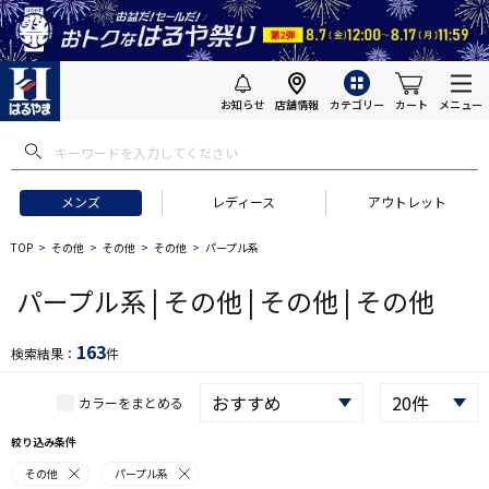
お知らせ
店舗情報
カテゴリー
カート
メニュー
 ギフトにおすすめ
#セットアップ スーツ
#長袖 ワイシャツ
#スー
メンズ
レディース
アウトレット
TOP
その他
その他
その他
パープル系
パープル系 | その他 | その他 | その他
163
検索結果：
件
カラーをまとめる
絞り込み条件
その他
パープル系