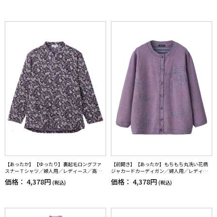
【あったか】【ゆったり】裏起毛ロングファ
【前開き】【あったか】もちもち丸洗い花柄
スナーＴシャツ／婦人用／レディース／高齢
ジャカードカーディガン／婦人用／レディー
者／シニア／後ろ長め／名前が書ける／名前
ス／高齢者／シニア／自宅で洗える／洗濯機O
価格：
4,378円
価格：
4,378円
(税込)
(税込)
記入欄付／洗濯機OK／前ポケット／おしゃれ
K／ゆったり／名前記入欄付／おしゃれ／お出
／ギフト／プレゼント【CF】
かけ／ギフト／プレゼント【CF】