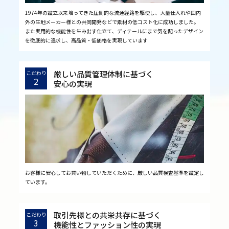
1974年の設立以来培ってきた圧倒的な流通経路を駆使し、大量仕入れや国内
外の生地メーカー様との共同開発などで素材の低コスト化に成功しました。
また実用的な機能性を生み出す仕立て、ディテールにまで気を配ったデザイン
を徹底的に追求し、高品質・低価格を実現しています
厳しい品質管理体制に基づく
こだわり
2
安心の実現
お客様に安心してお買い物していただくために、厳しい品質検査基準を設定し
ています。
取引先様との共栄共存に基づく
こだわり
3
機能性とファッション性の実現