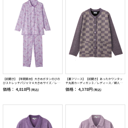
【前開き】【年間素材】大きめボタンのびの
【裏フリース】【前開き】あったかワンタッ
びストレッチパジャマ４大きめサイズ／レデ
チ丸首カーディガン３／レディース／婦人用
ィース／婦人用／高齢者／シニア／後ろ長め
／高齢者／シニア／おしゃれ／名前記入欄付
価格：
4,818円
価格：
4,378円
(税込)
(税込)
／名前記入欄付／ななめボタンホール／プレ
き／ゆったり／ギフト／プレゼント【CF】
ゼント／ギフト【CF】