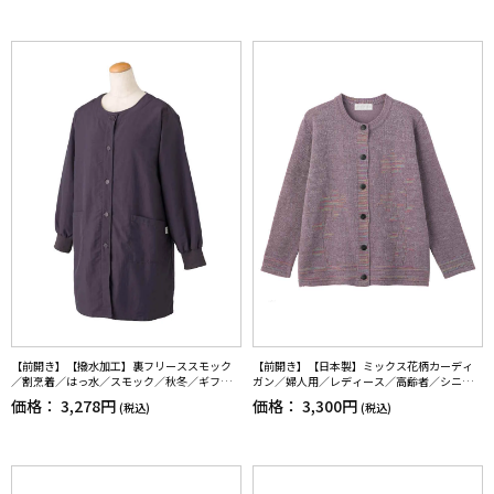
【前開き】【撥水加工】裏フリーススモック
【前開き】【日本製】ミックス花柄カーディ
／割烹着／はっ水／スモック／秋冬／ギフト
ガン／婦人用／レディース／高齢者／シニア
／プレゼント【CF】
／名前記入欄付／大きめボタン／身幅ゆった
価格：
3,278円
価格：
3,300円
(税込)
(税込)
り／ギフト／プレゼント【CF】