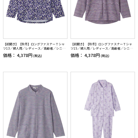
【前開き】【秋冬】ロングファスナーＴシャ
【前開き】【秋冬】ロングファスナーＴシャ
ツ13／婦人用／レディース／高齢者／シニア
ツ15／婦人用／レディース／高齢者／シニア
／ゆったり／のびのび／洗濯機OK／後ろ長め
／名前記入欄付／前ポケット／洗濯機OL／ギ
価格：
4,378円
価格：
4,378円
(税込)
(税込)
／名前記入欄付／ギフト／プレゼント【CF】
フト／プレゼント【CF】