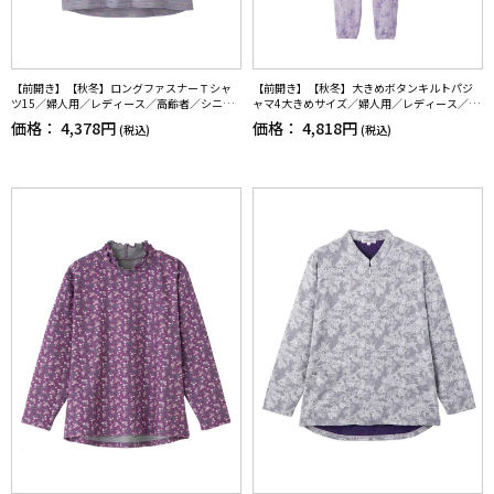
【前開き】【秋冬】ロングファスナーＴシャ
【前開き】【秋冬】大きめボタンキルトパジ
ツ15／婦人用／レディース／高齢者／シニア
ャマ4大きめサイズ／婦人用／レディース／シ
／名前記入欄付／前ポケット／洗濯機OL／ギ
ニア／高齢者／寝巻／名前記入欄付／ラグラ
価格：
4,378円
価格：
4,818円
(税込)
(税込)
フト／プレゼント【CF】
ン袖／ウエスト調整ゴム／洗濯機OK／ギフト
／プレゼント