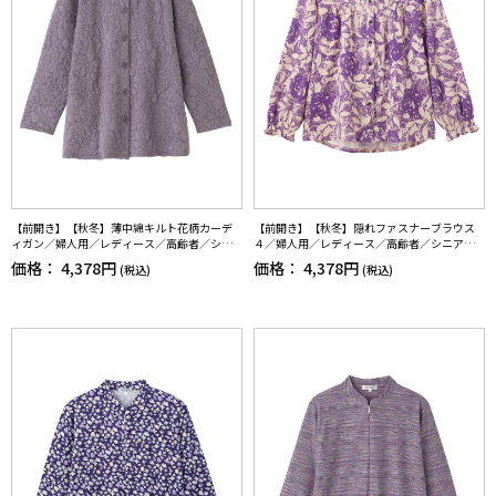
【前開き】【秋冬】薄中綿キルト花柄カーデ
【前開き】【秋冬】隠れファスナーブラウス
ィガン／婦人用／レディース／高齢者／シニ
４／婦人用／レディース／高齢者／シニア／
ア／羽織／洗濯機OK／自宅で洗える／名前記
後ろ長め／名前記入欄付／お出かけ／プレゼ
価格：
4,378円
価格：
4,378円
(税込)
(税込)
入欄付／両脇ポケット／ゆったり／のびのび
ント／ギフト【CF】
／プレゼント／ギフト【CF】