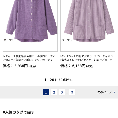
レディース裏起毛斜め釦ホールポロカーディ
ﾚﾃﾞｨｰｽカット衿付マグネット釦カーディガン
／婦人用／前開き／ポロシャツ／カーディガ
(指先ストレッチ)／婦人用／前開き／カーディ
ン【CF】
ガン【CF】
価格：
3,938円
価格：
6,138円
(税込)
(税込)
1 - 20
163
件 /
件中
1
2
3
...
9
次のページ
#人気のタグで探す