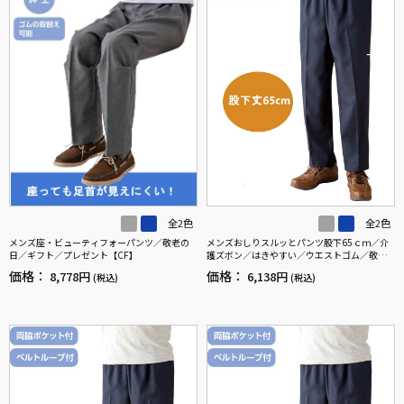
全2色
全2色
メンズ座・ビューティフォーパンツ／敬老の
メンズおしりスルッとパンツ股下65ｃｍ／介
日／ギフト／プレゼント【CF】
護ズボン／はきやすい／ウエストゴム／敬老
の日／ギフト／プレゼント【CF】
価格：
価格：
8,778円
6,138円
(税込)
(税込)