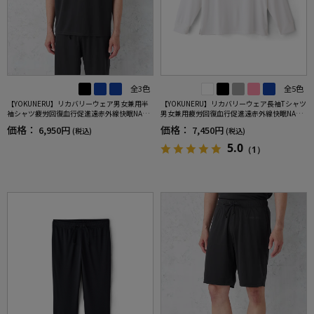
全3色
全5色
【YOKUNERU】リカバリーウェア男女兼用半
【YOKUNERU】リカバリーウェア長袖Tシャツ
袖シャツ疲労回復血行促進遠赤外線快眠NANO
男女兼用疲労回復血行促進遠赤外線快眠NANO
MIX(R)【一般医療機器】SS～LLサイズ
MIX(R)【一般医療機器】SS～LLサイズ
価格：
価格：
6,950円
7,450円
(税込)
(税込)
5.0
（1）