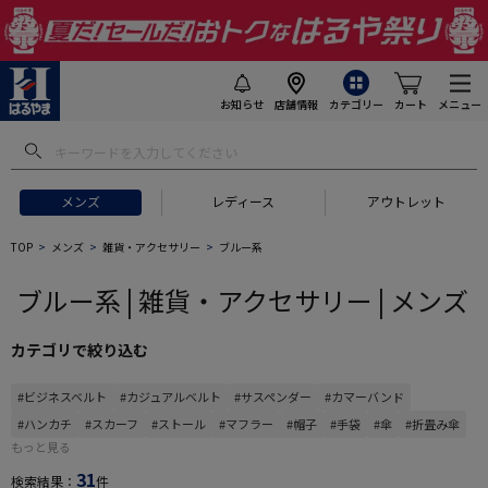
お知らせ
店舗情報
カテゴリー
カート
メニュー
 ギフトにおすすめ
#セットアップ スーツ
#長袖 ワイシャツ
#スー
メンズ
レディース
アウトレット
TOP
メンズ
雑貨・アクセサリー
ブルー系
ブルー系 | 雑貨・アクセサリー | メンズ
カテゴリで絞り込む
#ビジネスベルト
#カジュアルベルト
#サスペンダー
#カマーバンド
#ハンカチ
#スカーフ
#ストール
#マフラー
#帽子
#手袋
#傘
#折畳み傘
もっと見る
31
検索結果：
件