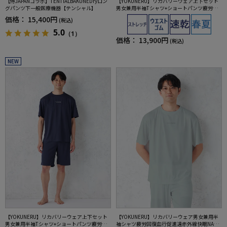
【侍JAPANコラボ】TENTIALBAKUNEDryロン
【YOKUNERU】リカバリーウェア上下セット
グパンツ下一般医療機器【テンシャル】
男女兼用半袖Tシャツ+ショートパンツ疲労回
復血行促進遠赤外線快眠NANOMIX(R)【一般医
価格：
15,400円
(税込)
療機器】SS～LLサイズ
5.0
（1）
価格：
13,900円
(税込)
NEW
【YOKUNERU】リカバリーウェア上下セット
【YOKUNERU】リカバリーウェア男女兼用半
男女兼用半袖Tシャツ+ショートパンツ疲労回
袖シャツ疲労回復血行促進遠赤外線快眠NANO