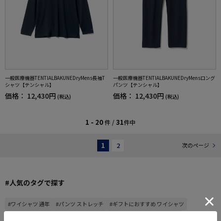
一般医療機器TENTIALBAKUNEDryMens長袖T
一般医療機器TENTIALBAKUNEDryMensロング
シャツ【テンシャル】
パンツ【テンシャル】
価格：
12,430円
価格：
12,430円
(税込)
(税込)
1 - 20
31
件 /
件中
1
2
次のページ
#人気のタグで探す
#ワイシャツ 通年
#パンツ ストレッチ
#ギフトにおすすめ ワイシャツ
#ストレッチ ワイシャツ
#パンツ 春夏
#通年 パンツ
#快適 パンツ
もっと見る