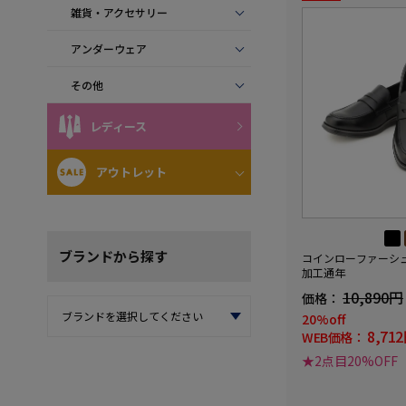
雑貨・アクセサリー
アンダーウェア
その他
レディース
アウトレット
ブランド
から探す
コインローファーシ
加工通年
10,890円
価格：
20%off
8,71
WEB価格：
★2点目20%OFF