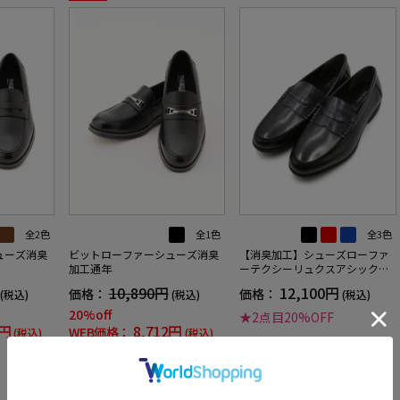
全2色
全1色
全3色
ューズ消臭
ビットローファーシューズ消臭
【消臭加工】シューズローファ
加工通年
ーテクシーリュクスアシックス
通年
10,890円
12,100円
価格：
価格：
(税込)
(税込)
(税込)
20%off
★2点目20%OFF
2円
8,712円
WEB価格：
(税込)
(税込)
★2点目20%OFF