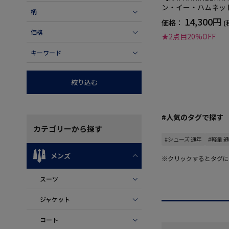
ン・イー・ハムネッ
柄
ーカーシークレット
14,300円
価格：
(
シューズ通年
価格
★2点目20%OFF
キーワード
絞り込む
#人気のタグで探す
カテゴリー
から探す
#シューズ 通年
#軽量 
メンズ
※クリックするとタグに
スーツ
ジャケット
コート