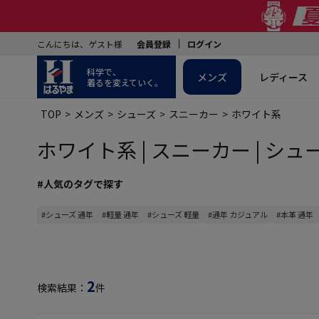
こんにちは、ゲスト様
会員登録
ログイン
科学で、
メンズ
レディース
着るを変えていく。
TOP
メンズ
シューズ
スニーカー
ホワイト系
ホワイト系 | スニーカー | シュー
#人気のタグで探す
#シューズ 通年
#軽量 通年
#シューズ 軽量
#通年 カジュアル
#本革 通年
2
検索結果：
件