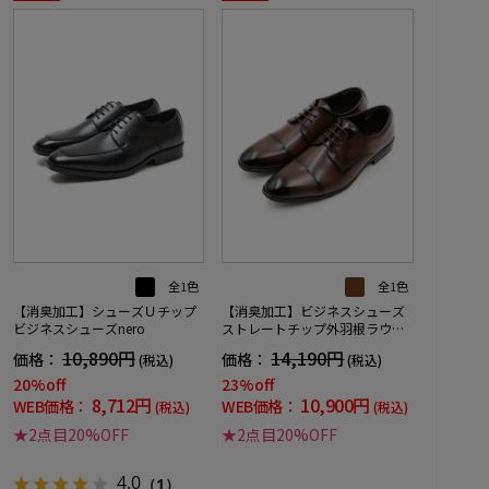
全1色
全1色
【消臭加工】シューズＵチップ
【消臭加工】ビジネスシューズ
ビジネスシューズnero
ストレートチップ外羽根ラウン
ドトゥnero通年
10,890円
14,190円
価格：
価格：
(税込)
(税込)
20%off
23%off
8,712円
10,900円
WEB価格：
WEB価格：
(税込)
(税込)
★2点目20%OFF
★2点目20%OFF
4.0
（1）