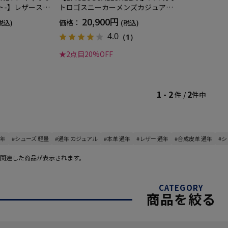
ト-】レザースニ
トロゴスニーカーメンズカジュアル
ヒール本革軽量
スニーカー通年（ウノピゥウノウグ
20,900円
価格：
税込)
(税込)
ァーレトレ）
4.0
（1）
★2点目20%OFF
1 - 2
2
件 /
件中
通年
#シューズ 軽量
#通年 カジュアル
#本革 通年
#レザー 通年
#合成皮革 通年
#シ
関連した商品が表示されます。
CATEGORY
商品を絞る