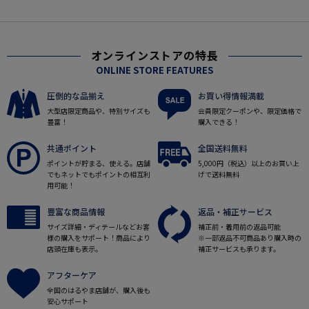
オンラインストアの特長
ONLINE STORE FEATURES
圧倒的な品揃え
お買い得情報満載
大型店限定商品や、特別サイズも
会員限定クーポンや、限定価格で
豊富！
購入できる！
共通ポイント
全国送料無料
ポイントが貯まる、使える。店舗
5,000円（税込）以上のお買い上
でもネットでもポイントの相互利
げで送料無料
用可能！
豊富な商品情報
返品・補正サービス
サイズ詳細・ディテールなどお客
補正前・着用前の返品可能
様の購入をサポート！商品により
※一部返品不可商品あり購入時の
店頭在庫も表示。
補正サービスも承ります。
アフターケア
全国のはるやま店舗が、購入後も
安心サポート