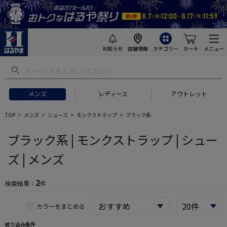
お知らせ
店舗情報
カテゴリー
カート
メニュー
 ギフトにおすすめ
#セットアップ スーツ
#長袖 ワイシャツ
#スー
メンズ
レディース
アウトレット
TOP
メンズ
シューズ
モンクストラップ
ブラック系
ブラック系 | モンクストラップ | シュー
ズ | メンズ
2
検索結果：
件
カラーをまとめる
絞り込み条件