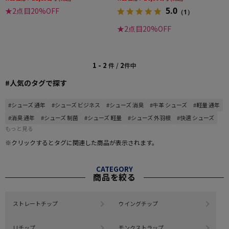
5.0
★2点目20%OFF
（1）
★2点目20%OFF
1 - 2
2
件 /
件中
#人気のタグで探す
#シューズ 通年
#シューズ ビジネス
#シューズ 消臭
#牛革 シューズ
#軽量 通年
#消臭 通年
#シューズ 制菌
#シューズ 軽量
#シューズ 外羽根
#快適 シューズ
もっと見る
※クリックするとタグに関連した商品が表示されます。
CATEGORY
商品を絞る
ストレートチップ
ウイングチップ
Ｕチップ
モンクストラップ