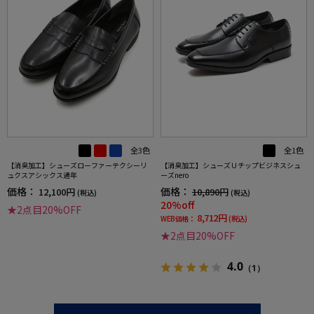
全3色
全1色
【消臭加工】シューズローファーテクシーリ
【消臭加工】シューズＵチップビジネスシュ
ュクスアシックス通年
ーズnero
価格：
価格：
12,100円
10,890円
(税込)
(税込)
20%off
★2点目20%OFF
8,712円
WEB価格：
(税込)
★2点目20%OFF
4.0
（1）