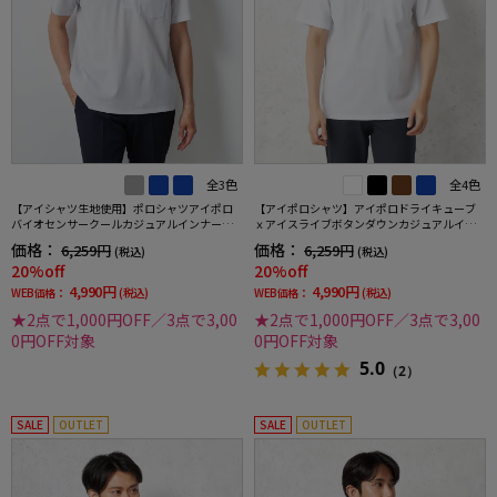
全3色
全4色
【アイシャツ生地使用】ポロシャツアイポロ
【アイポロシャツ】アイポロドライキューブ
バイオセンサークールカジュアルインナー形
ｘアイスライブボタンダウンカジュアルイン
態安定ストレッチ吸汗速乾抗菌加工春夏
ナー吸汗速乾抗菌加工ストレッチ形態安定春
価格：
価格：
6,259円
6,259円
(税込)
(税込)
夏
20%off
20%off
4,990円
4,990円
WEB価格：
(税込)
WEB価格：
(税込)
★2点で1,000円OFF／3点で3,00
★2点で1,000円OFF／3点で3,00
0円OFF対象
0円OFF対象
5.0
（2）
SALE
OUTLET
SALE
OUTLET