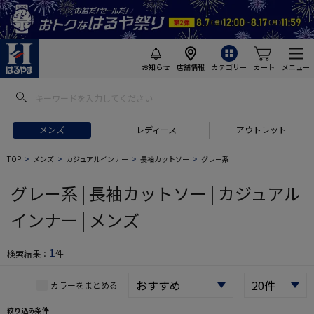
お知らせ
店舗情報
カテゴリー
カート
メニュー
 ギフトにおすすめ
#セットアップ スーツ
#長袖 ワイシャツ
#スー
メンズ
レディース
アウトレット
TOP
メンズ
カジュアルインナー
長袖カットソー
グレー系
グレー系 | 長袖カットソー | カジュアル
インナー | メンズ
1
検索結果：
件
カラーをまとめる
絞り込み条件