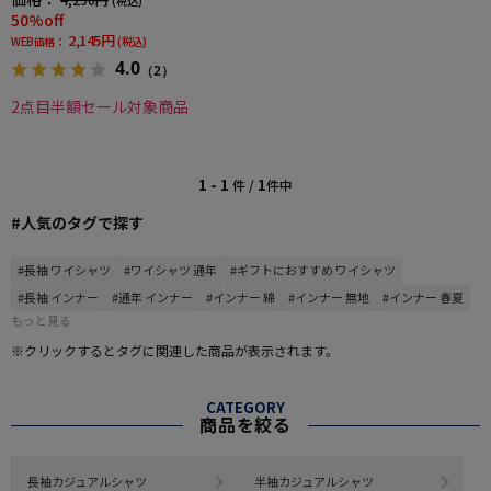
(税込)
50%off
2,145円
WEB価格：
(税込)
4.0
（2）
2点目半額セール対象商品
1 - 1
1
件 /
件中
#人気のタグで探す
#長袖 ワイシャツ
#ワイシャツ 通年
#ギフトにおすすめ ワイシャツ
#長袖 インナー
#通年 インナー
#インナー 綿
#インナー 無地
#インナー 春夏
もっと見る
※クリックするとタグに関連した商品が表示されます。
CATEGORY
商品を絞る
長袖カジュアルシャツ
半袖カジュアルシャツ