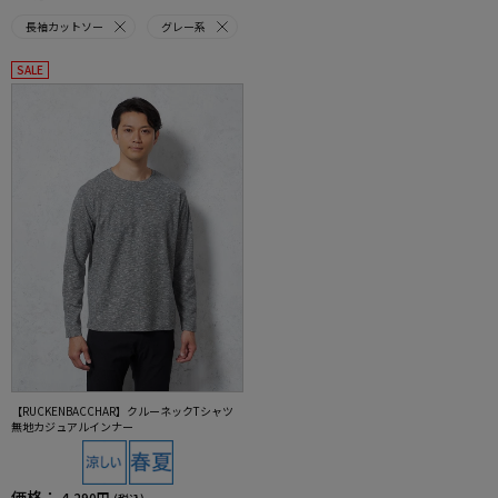
長袖カットソー
グレー系
SALE
【RUCKENBACCHAR】クルーネックTシャツ
無地カジュアルインナー
価格：
4,290円