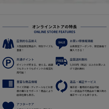
オンラインストアの特長
ONLINE STORE FEATURES
圧倒的な品揃え
お買い得情報満載
大型店限定商品や、特別サイズも
会員限定クーポンや、限定価格で
豊富！
購入できる！
共通ポイント
全国送料無料
ポイントが貯まる、使える。店舗
5,000円（税込）以上のお買い上
でもネットでもポイントの相互利
げで送料無料
用可能！
豊富な商品情報
返品・補正サービス
サイズ詳細・ディテールなどお客
補正前・着用前の返品可能
様の購入をサポート！商品により
※一部返品不可商品あり購入時の
店頭在庫も表示。
補正サービスも承ります。
アフターケア