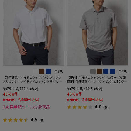
全3色
全4色
【吸汗速乾】半袖ポロシャツボタンダウンア
【即納】半袖ポロシャツワイドカラー【WEB
メリカンシーアイランドコットンドライカジ
限定】吸汗速乾イージーケアビズポロTOKYOR
ュアルインナー無地春夏
UN春夏
価格：
価格：
8,789円
5,489円
(税込)
(税込)
43%off
46%off
4,990円
2,990円
WEB価格：
(税込)
WEB価格：
(税込)
4.0
2点目半額セール対象商品
（5）
4.5
（8）