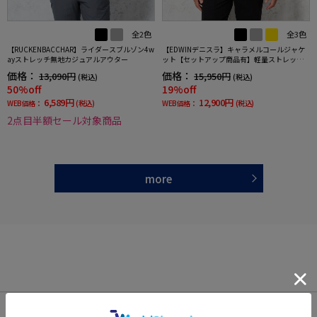
全2色
全3色
【RUCKENBACCHAR】ライダースブルゾン4w
【EDWINデニスラ】キャラメルコールジャケ
ayストレッチ無地カジュアルアウター
ット【セットアップ商品有】軽量ストレッチ
無地秋冬
価格：
価格：
13,090円
15,950円
(税込)
(税込)
50%off
19%off
6,589円
12,900円
WEB価格：
(税込)
WEB価格：
(税込)
2点目半額セール対象商品
more