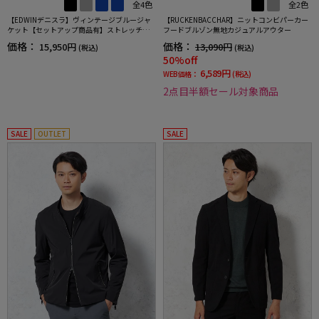
全4色
全2色
【EDWINデニスラ】ヴィンテージブルージャ
【RUCKENBACCHAR】ニットコンビパーカー
ケット【セットアップ商品有】ストレッチ無
フードブルゾン無地カジュアルアウター
地通年
価格：
価格：
15,950円
13,090円
(税込)
(税込)
50%off
6,589円
WEB価格：
(税込)
2点目半額セール対象商品
SALE
OUTLET
SALE