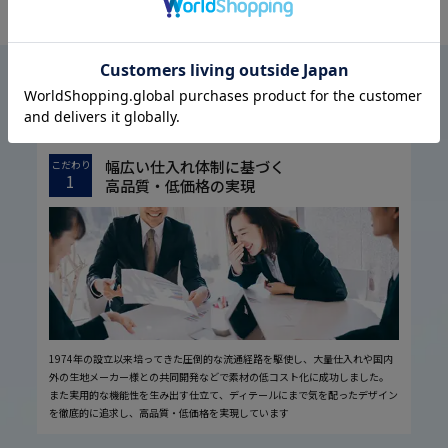
OFFICIAL SNS
はるやまについて
ABOUT US
幅広い仕入れ体制に基づく
こだわり
1
高品質・低価格の実現
1974年の設立以来培ってきた圧倒的な流通経路を駆使し、大量仕入れや国内
外の生地メーカー様との共同開発などで素材の低コスト化に成功しました。
また実用的な機能性を生み出す仕立て、ディテールにまで気を配ったデザイン
を徹底的に追求し、高品質・低価格を実現しています