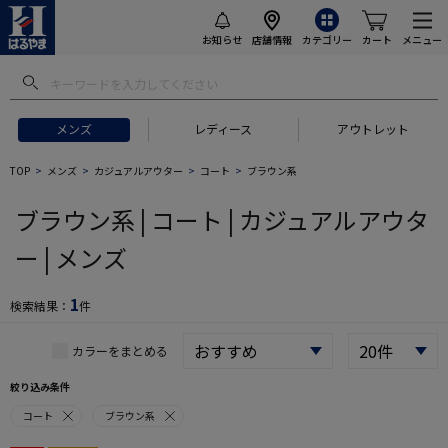
お知らせ
店舗情報
カテゴリー
カート
メニュー
メンズ
レディース
アウトレット
 ギフトにおすすめ
#セットアップ スーツ
#長袖 ワイシャツ
#スー
TOP
メンズ
カジュアルアウター
コート
ブラウン系
ブラウン系 | コート | カジュアルアウタ
ー | メンズ
1
検索結果：
件
カラーをまとめる
絞り込み条件
コート
ブラウン系