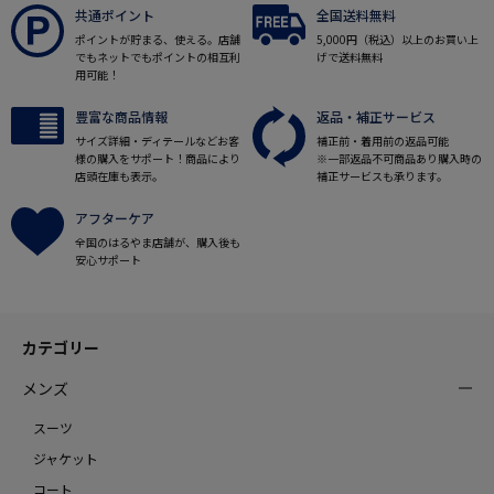
共通ポイント
全国送料無料
ポイントが貯まる、使える。店舗
5,000円（税込）以上のお買い上
でもネットでもポイントの相互利
げで送料無料
用可能！
豊富な商品情報
返品・補正サービス
サイズ詳細・ディテールなどお客
補正前・着用前の返品可能
様の購入をサポート！商品により
※一部返品不可商品あり購入時の
店頭在庫も表示。
補正サービスも承ります。
アフターケア
全国のはるやま店舗が、購入後も
安心サポート
カテゴリー
メンズ
スーツ
ジャケット
コート