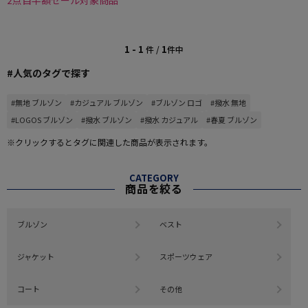
2点目半額セール対象商品
1 - 1
1
件 /
件中
#人気のタグで探す
#無地 ブルゾン
#カジュアル ブルゾン
#ブルゾン ロゴ
#撥水 無地
#LOGOS ブルゾン
#撥水 ブルゾン
#撥水 カジュアル
#春夏 ブルゾン
※クリックするとタグに関連した商品が表示されます。
CATEGORY
商品を絞る
ブルゾン
ベスト
ジャケット
スポーツウェア
コート
その他