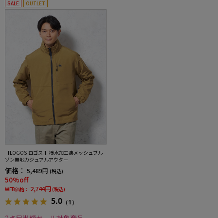
SALE
OUTLET
【LOGOS-ロゴス-】撥水加工裏メッシュブル
ゾン無地カジュアルアウター
価格：
5,489円
(税込)
50%off
2,744円
WEB価格：
(税込)
5.0
（1）