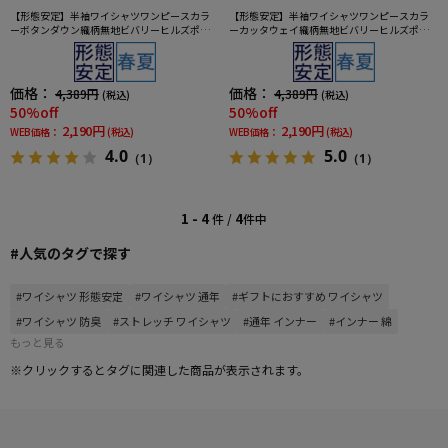
【形態安定】半袖ワイシャツワンピースカラ
【形態安定】半袖ワイシャツワンピースカラ
ーボタンダウン織柄無地ビバリーヒルズポロ
ーカッタウェイ織柄無地ビバリーヒルズポロ
クラブ春夏
クラブ春夏
価格：
価格：
4,389円
4,389円
(税込)
(税込)
50%off
50%off
2,190円
2,190円
WEB価格：
(税込)
WEB価格：
(税込)
4.0
5.0
（1）
（1）
1 - 4
4
件 /
件中
#人気のタグで探す
#ワイシャツ 形態安定
#ワイシャツ 通年
#ギフトにおすすめ ワイシャツ
#ワイシャツ 防臭
#ストレッチ ワイシャツ
#通年 インナー
#インナー 綿
もっと見る
※クリックするとタグに関連した商品が表示されます。