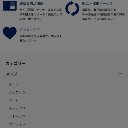
豊富な商品情報
返品・補正サービス
サイズ詳細・ディテールなどお客
補正前・着用前の返品可能
様の購入をサポート！商品により
※一部返品不可商品あり購入時の
店頭在庫も表示。
補正サービスも承ります。
アフターケア
全国のはるやま店舗が、購入後も
安心サポート
カテゴリー
メンズ
スーツ
ジャケット
コート
スラックス
アイシャツ
ワイシャツ