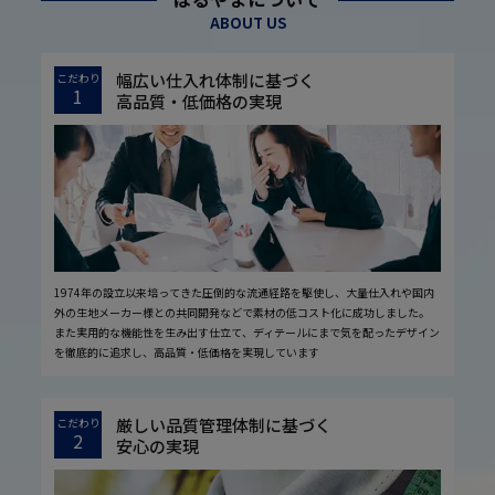
ABOUT US
幅広い仕入れ体制に基づく
こだわり
1
高品質・低価格の実現
1974年の設立以来培ってきた圧倒的な流通経路を駆使し、大量仕入れや国内
外の生地メーカー様との共同開発などで素材の低コスト化に成功しました。
また実用的な機能性を生み出す仕立て、ディテールにまで気を配ったデザイン
を徹底的に追求し、高品質・低価格を実現しています
厳しい品質管理体制に基づく
こだわり
2
安心の実現