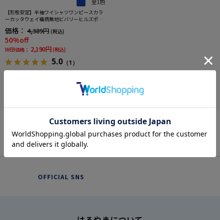
全1色
【形態安定】半袖ワイシャツワンピースカラ
ーカッタウェイ織柄無地ビバリーヒルズポロ
クラブ春夏
価格：
4,389円
(税込)
50%off
2,190円
WEB価格：
(税込)
5.0
（1）
OFFICIAL SNS
はるやまについて