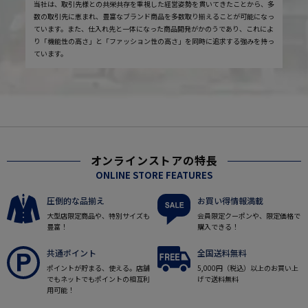
当社は、取引先様との共栄共存を重視した経営姿勢を貫いてきたことから、多
数の取引先に恵まれ、豊富なブランド商品を多数取り揃えることが可能になっ
ています。また、仕入れ先と一体になった商品開発がかのうであり、これによ
り「機能性の高さ」と「ファッション性の高さ」を同時に追求する強みを持っ
ています。
オンラインストアの特長
ONLINE STORE FEATURES
圧倒的な品揃え
お買い得情報満載
大型店限定商品や、特別サイズも
会員限定クーポンや、限定価格で
豊富！
購入できる！
共通ポイント
全国送料無料
ポイントが貯まる、使える。店舗
5,000円（税込）以上のお買い上
でもネットでもポイントの相互利
げで送料無料
用可能！