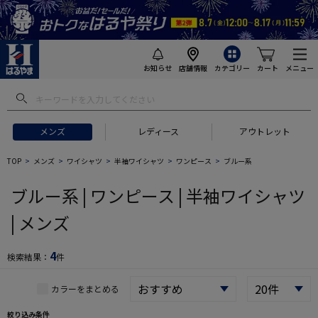
お知らせ
店舗情報
カテゴリー
カート
メニュー
 ギフトにおすすめ
#セットアップ スーツ
#長袖 ワイシャツ
#スー
メンズ
レディース
アウトレット
TOP
メンズ
ワイシャツ
半袖ワイシャツ
ワンピース
ブルー系
ブルー系 | ワンピース | 半袖ワイシャツ
| メンズ
4
検索結果：
件
カラーをまとめる
絞り込み条件