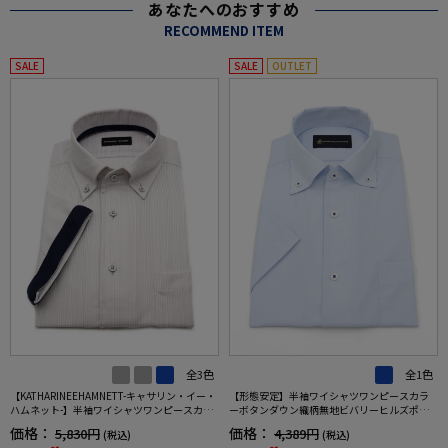
あなたへのおすすめ
RECOMMEND ITEM
SALE
SALE
OUTLET
全3色
全1色
【KATHARINEEHAMNETT-キャサリン・イー・
【形態安定】半袖ワイシャツワンピースカラ
ハムネット-】半袖ワイシャツワンピースカラ
ーボタンダウン織柄無地ビバリーヒルズポロ
ーボタンダウン360°ストレッチ吸水速乾チェ
クラブ春夏
価格：
価格：
5,830円
4,389円
(税込)
(税込)
ック通年