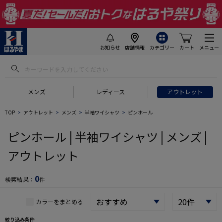
お知らせ
店舗情報
カテゴリー
カート
メニュー
 ギフトにおすすめ
#セットアップ スーツ
#長袖 ワイシャツ
#スー
メンズ
レディース
アウトレット
TOP
アウトレット
メンズ
半袖ワイシャツ
ピンホール
ピンホール | 半袖ワイシャツ | メンズ |
アウトレット
0
検索結果：
件
カラーをまとめる
絞り込み条件