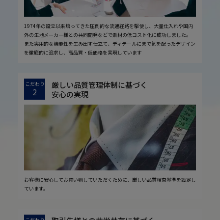
1974年の設立以来培ってきた圧倒的な流通経路を駆使し、大量仕入れや国内
外の生地メーカー様との共同開発などで素材の低コスト化に成功しました。
また実用的な機能性を生み出す仕立て、ディテールにまで気を配ったデザイン
を徹底的に追求し、高品質・低価格を実現しています
厳しい品質管理体制に基づく
こだわり
2
安心の実現
お客様に安心してお買い物していただくために、厳しい品質検査基準を設定し
ています。
こだわり