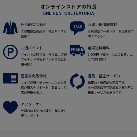
オンラインストアの特長
ONLINE STORE FEATURES
圧倒的な品揃え
お買い得情報満載
大型店限定商品や、特別サイズも
会員限定クーポンや、限定価格で
豊富！
購入できる！
共通ポイント
全国送料無料
ポイントが貯まる、使える。店舗
5,000円（税込）以上のお買い上
でもネットでもポイントの相互利
げで送料無料
用可能！
豊富な商品情報
返品・補正サービス
サイズ詳細・ディテールなどお客
補正前・着用前の返品可能
様の購入をサポート！商品により
※一部返品不可商品あり購入時の
店頭在庫も表示。
補正サービスも承ります。
アフターケア
全国のはるやま店舗が、購入後も
安心サポート