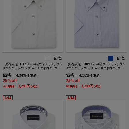
全1色
全1色
【形態安定】BHPCCVC半袖ワイシャツボタン
【形態安定】BHPCCVC半袖ワイシャツボタン
ダウンチェックビバリーヒルズポロクラブ春
ダウンチェックビバリーヒルズポロクラブ春
夏
夏
価格：
価格：
4,389円
4,389円
(税込)
(税込)
25%off
25%off
3,290円
3,290円
WEB価格：
(税込)
WEB価格：
(税込)
SALE
SALE