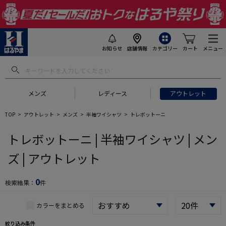
お知らせ
店舗情報
カテゴリー
カート
メニュー
 ギフトにおすすめ
#セットアップ スーツ
#長袖 ワイシャツ
#スー
メンズ
レディース
アウトレット
TOP
アウトレット
メンズ
半袖ワイシャツ
トレボットーニ
トレボットーニ | 半袖ワイシャツ | メン
ズ | アウトレット
0
検索結果：
件
カラーをまとめる
絞り込み条件