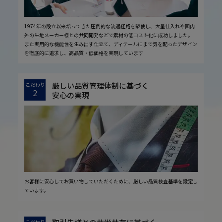
1974年の設立以来培ってきた圧倒的な流通経路を駆使し、大量仕入れや国内
外の生地メーカー様との共同開発などで素材の低コスト化に成功しました。
また実用的な機能性を生み出す仕立て、ディテールにまで気を配ったデザイン
を徹底的に追求し、高品質・低価格を実現しています
厳しい品質管理体制に基づく
こだわり
2
安心の実現
お客様に安心してお買い物していただくために、厳しい品質検査基準を設定し
ています。
こだわり