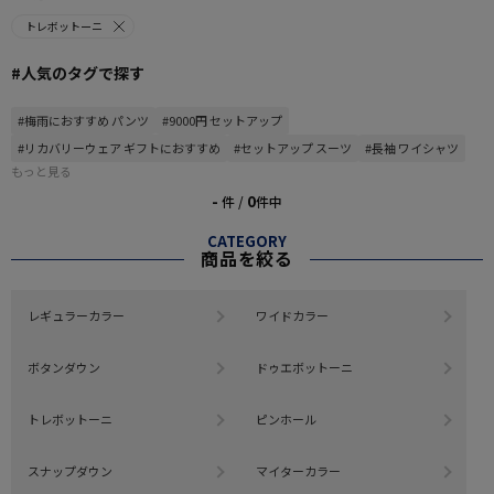
トレボットーニ
#人気のタグで探す
#梅雨におすすめ パンツ
#9000円 セットアップ
#リカバリーウェア ギフトにおすすめ
#セットアップ スーツ
#長袖 ワイシャツ
もっと見る
-
0
件 /
件中
CATEGORY
商品を絞る
レギュラーカラー
ワイドカラー
ボタンダウン
ドゥエボットーニ
トレボットーニ
ピンホール
スナップダウン
マイターカラー