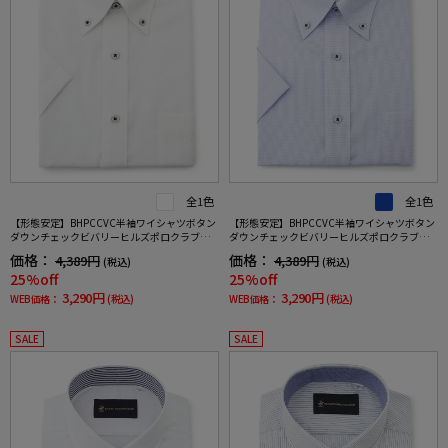
全1色
全1色
【形態安定】BHPCCVC半袖ワイシャツボタン
【形態安定】BHPCCVC半袖ワイシャツボタン
ダウンチェックビバリーヒルズポロクラブ春
ダウンチェックビバリーヒルズポロクラブ春
夏
夏
価格：
価格：
4,389円
4,389円
(税込)
(税込)
25%off
25%off
3,290円
3,290円
WEB価格：
(税込)
WEB価格：
(税込)
SALE
SALE