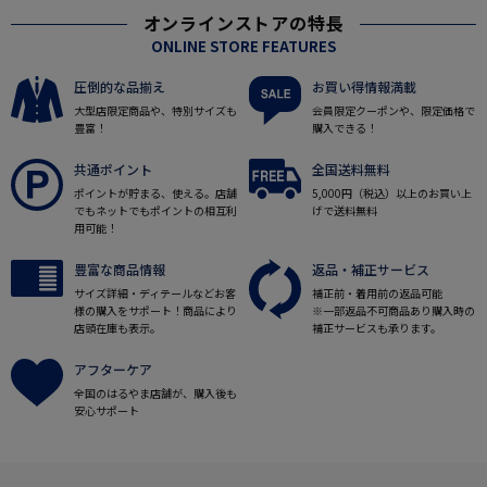
オンラインストアの特長
ONLINE STORE FEATURES
圧倒的な品揃え
お買い得情報満載
大型店限定商品や、特別サイズも
会員限定クーポンや、限定価格で
豊富！
購入できる！
共通ポイント
全国送料無料
ポイントが貯まる、使える。店舗
5,000円（税込）以上のお買い上
でもネットでもポイントの相互利
げで送料無料
用可能！
豊富な商品情報
返品・補正サービス
サイズ詳細・ディテールなどお客
補正前・着用前の返品可能
様の購入をサポート！商品により
※一部返品不可商品あり購入時の
店頭在庫も表示。
補正サービスも承ります。
アフターケア
全国のはるやま店舗が、購入後も
安心サポート