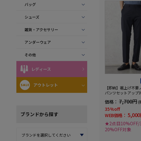
バッグ
シューズ
雑貨・アクセサリー
アンダーウェア
その他
レディース
アウトレット
【即納】裾上げ不要
パンツセットアップ対
RUNウォッシャブル
7,700円
価格：
(
ャーリングダブルフ
ストレッチ通年
35%off
ブランド
から探す
5,00
WEB価格：
★2点目10%OFF
20%OFF対象