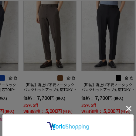
全1色
全1色
全1色
ノータック
【即納】裾上げ不要ノータック
【即納】裾上げ不要ノータック
応TOKYO
パンツセットアップ対応TOKYO
パンツセットアップ対応TOKYO
ウエストシ
RUNウォッシャブルウエストシ
RUNウォッシャブルウエストシ
7,700円
7,700円
価格：
価格：
税込)
(税込)
(税込)
ェイス生地
ャーリングダブルフェイス生地
ャーリングブレスエフェクト生
ストレッチ通年
地ストレッチ春夏
35%off
35%off
0円
5,000円
5,000円
WEB価格：
WEB価格：
(税込)
(税込)
(税込)
/3点目以降
★2点目10%OFF/3点目以降
★2点目10%OFF/3点目以降
20%OFF対象
20%OFF対象