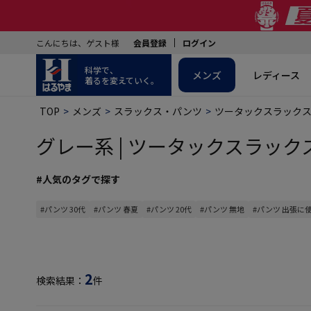
こんにちは、ゲスト様
会員登録
ログイン
科学で、
メンズ
レディース
着るを変えていく。
TOP
メンズ
スラックス・パンツ
ツータックスラック
グレー系 | ツータックスラックス
#人気のタグで探す
#パンツ 30代
#パンツ 春夏
#パンツ 20代
#パンツ 無地
#パンツ 出張に
2
検索結果：
件