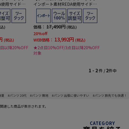
A使用サイドア
インポート素材REDA使用サイドア
URPHILLIPP
ジャスター付無地ARTHURPHILLIPP
プ-
E-アーサーフィリップ-
17,490円
価格：
税込)
(税込)
20%off
円
13,992円
WEB価格：
(税込)
(税込)
点目以降20%OFF
★2点目10%OFF/3点目以降20%OFF
対象
1 - 2
2
件 /
件中
春夏
#パンツ 20代
#パンツ 無地
#パンツ 出張に使いやすい
#パンツ 旅先でも快適！
関連した商品が表示されます。
CATEGORY