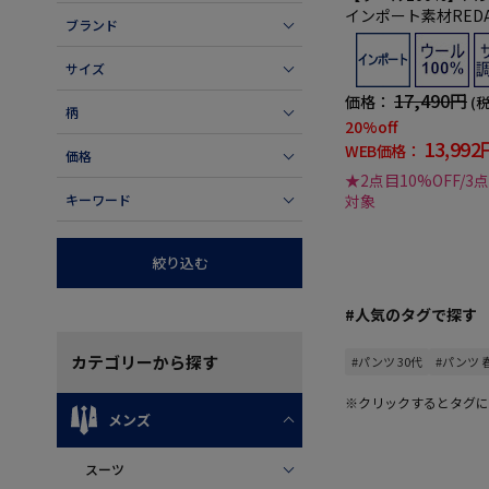
インポート素材RED
ブランド
ジャスター付無地ARTH
E-アーサーフィリッ
サイズ
17,490円
価格：
(
柄
20%off
13,992
WEB価格：
価格
★2点目10%OFF/3
対象
キーワード
絞り込む
#人気のタグで探す
カテゴリー
から探す
#パンツ 30代
#パンツ 
※クリックするとタグに
メンズ
スーツ