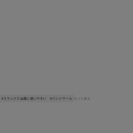
#スラックス 出張に使いやすい
#パンツ ウール
もっと見る