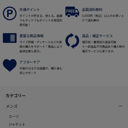
共通ポイント
全国送料無料
ポイントが貯まる、使える。店舗
5,000円（税込）以上のお買い上
でもネットでもポイントの相互利
げで送料無料
用可能！
豊富な商品情報
返品・補正サービス
サイズ詳細・ディテールなどお客
補正前・着用前の返品可能
様の購入をサポート！商品により
※一部返品不可商品あり購入時の
店頭在庫も表示。
補正サービスも承ります。
アフターケア
全国のはるやま店舗が、購入後も
安心サポート
カテゴリー
メンズ
スーツ
ジャケット