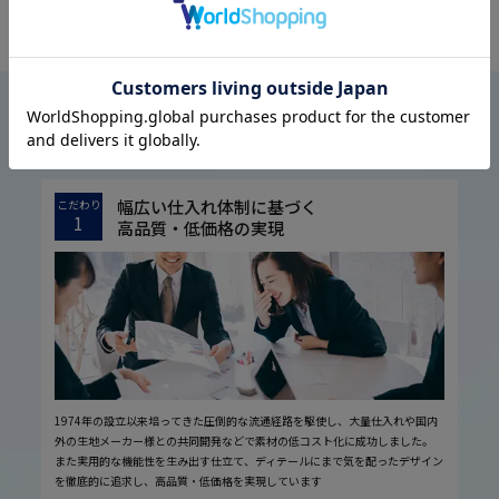
OFFICIAL SNS
はるやまについて
ABOUT US
幅広い仕入れ体制に基づく
こだわり
1
高品質・低価格の実現
1974年の設立以来培ってきた圧倒的な流通経路を駆使し、大量仕入れや国内
外の生地メーカー様との共同開発などで素材の低コスト化に成功しました。
また実用的な機能性を生み出す仕立て、ディテールにまで気を配ったデザイン
を徹底的に追求し、高品質・低価格を実現しています