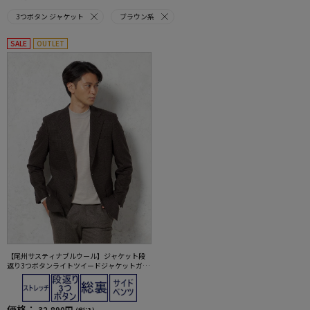
3つボタン ジャケット
ブラウン系
SALE
OUTLET
【尾州サスティナブルウール】ジャケット段
返り3つボタンライトツイードジャケットガン
クラブリッケンバッカー秋冬
価格：
32,890円