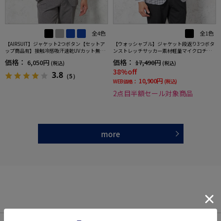
全4色
全1色
【AIRSUIT】ジャケット2つボタン【セットア
【ウォッシャブル】ジャケット段返り3つボタ
ップ商品有】接触冷感吸汗速乾UVカット無地
ンストレッチサッカー素材軽量マイクロチェ
春夏
ック春夏
価格：
価格：
6,050円
17,490円
(税込)
(税込)
38%off
3.8
（5）
10,900円
WEB価格：
(税込)
2点目半額セール対象商品
more