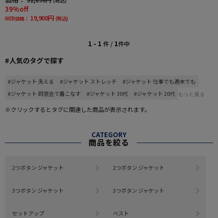
(税込)
39%off
19,900円
WEB価格：
(税込)
1 - 1
1
件 /
件中
#人気のタグで探す
#ジャケット 洗える
#ジャケット ストレッチ
#ジャケット 仕事でも週末でも
#ジャケット 同窓会で着こなす
#ジャケット 30代
#ジャケット 20代
もっと見る
※クリックするとタグに関連した商品が表示されます。
CATEGORY
商品を絞る
2つボタン ジャケット
2つボタン ジャケット
3つボタン ジャケット
3つボタン ジャケット
セットアップ
ベスト