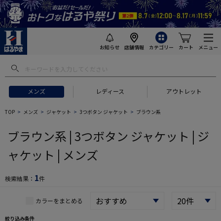
お知らせ
店舗情報
カテゴリー
カート
メニュー
 ギフトにおすすめ
#セットアップ スーツ
#長袖 ワイシャツ
#スー
メンズ
レディース
アウトレット
TOP
メンズ
ジャケット
3つボタン ジャケット
ブラウン系
ブラウン系 | 3つボタン ジャケット | ジ
ャケット | メンズ
1
検索結果：
件
カラーをまとめる
絞り込み条件