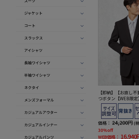
スーツ
ジャケット
コート
スラックス
アイシャツ
長袖ワイシャツ
半袖ワイシャツ
ネクタイ
【即納】【お直し不
つボタン【WEB限
メンズフォーマル
サイズ調整可能上下
黒無地通年礼服
カジュアルアウター
24,200円
価格：
(
カジュアルインナー
30%off
16,940
WEB価格：
カジュアルパンツ