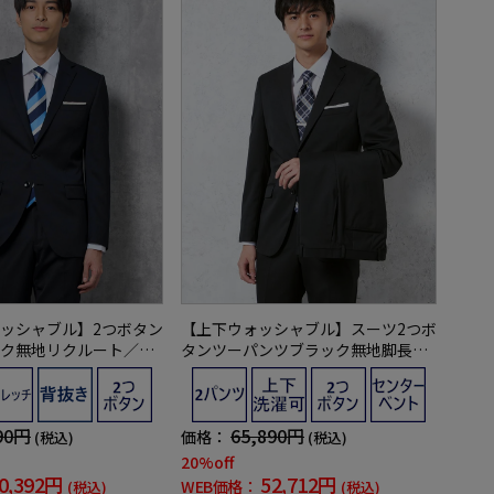
ッシャブル】2つボタン
【上下ウォッシャブル】スーツ2つボ
ク無地リクルート／就
タンツーパンツブラック無地脚長ス
ECTNERO通年【定番】
リムリクルート／就活対応RESPECT
イン】
NERO通年【定番】【スリムデザイ
ン】
90円
65,890円
価格：
(税込)
(税込)
20%off
0,392円
52,712円
WEB価格：
(税込)
(税込)