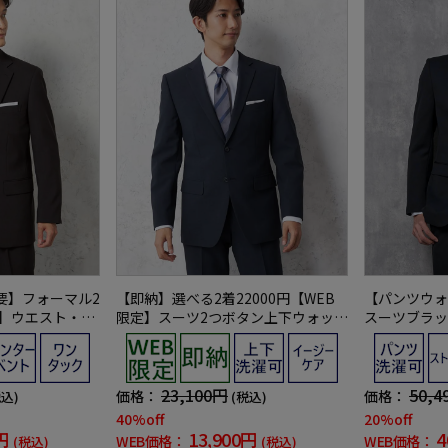
要】フォーマル2
【即納】選べる2着22000円【WEB
【パンツウォ
定】ウエスト・裾
限定】スーツ2つボタン上下ウォッシ
スーツブラッ
ウォッシャブル
ャブルネイビー小柄3シーズン対応
活対応RESP
【スリムデザ
23,100円
50,4
価格：
価格：
税込)
(税込)
40%off
20%off
円
13,900円
4
WEB価格：
WEB価格：
(税込)
(税込)