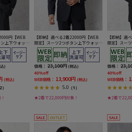
000円【WEB
【即納】選べる2着22000円【WEB
【即納】選べる
タン上下ウォッシ
限定】スーツ2つボタン上下ウォッシ
限定】スーツ
シーズン対応
ャブルグレー織柄無地3シーズン対応
ャブルブラッ
対応
23,100円
23,1
価格：
価格：
税込)
(税込)
40%off
40%off
円
13,900円
1
WEB価格：
WEB価格：
(税込)
(税込)
5.0
2）
（1）
象！
★2着で22,000円対象！
★2着で22,
SALE
OUTLET
SALE