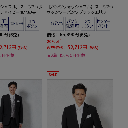
シャブル】スーツ2つボ
【パンツウォッシャブル】スーツ2つ
ツネイビー無地脚長ス
ボタンツーパンツブラック無地リク
ト／就活対応RESPECT
ルート／就活対応RESPECTNERO通
【定番】【スリムデザイ
年【定番】【スリムデザイン】
90円
65,890円
価格：
(税込)
(税込)
20%off
2,712円
52,712円
WEB価格：
(税込)
(税込)
OFF対象
★2着目50%OFF対象
SALE