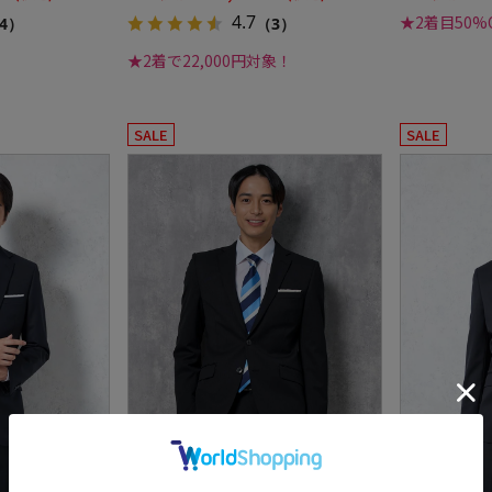
4.7
★2着目50%
4）
（3）
★2着で22,000円対象！
SALE
SALE