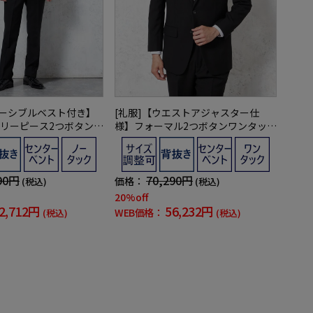
バーシブルベスト付き】
[礼服]【ウエストアジャスター仕
リーピース2つボタンリ
様】フォーマル2つボタンワンタック
ストnero通年礼服【定
黒無地カンサイ・ヤマモト通年礼服
デザイン】
【定番】
90円
70,290円
価格：
(税込)
(税込)
20%off
2,712円
56,232円
WEB価格：
(税込)
(税込)