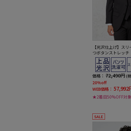
【光沢仕上げ】スリ
つボタンストレッチ
ブラックシャドウスト
TSURA通年
72,490円
価格：
(
20%off
57,992
WEB価格：
★2着目50%OFF対
SALE