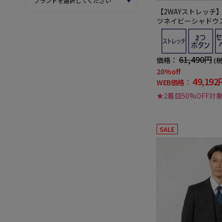
【2WAYストレッチ
ツネイビーシャドウ
スト(別売)有】RESP
【定番】【スリムデ
61,490円
価格：
(
20%off
49,192
WEB価格：
★2着目50%OFF対
SALE