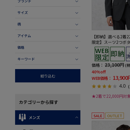
ブランド
サイズ
柄
アイテム
【即納】選べる2着22
限定】スーツ2つボ
ャブルグレー小柄3
価格
キーワード
23,100円
価格：
(
40%off
絞り込む
13,900
WEB価格：
4.0
（
★2着で22,000円対
カテゴリー
から探す
SALE
OUTLET
メンズ