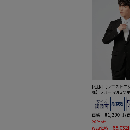
[礼服]【ウエストア
様】フォーマル2つ
黒無地YKbyYUMIK
【定番】
81,290円
価格：
(
20%off
65,032
WEB価格：