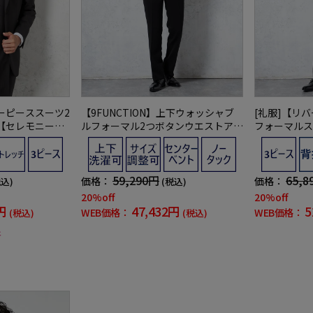
ーピーススーツ2
【9FUNCTION】上下ウォッシャブ
[礼服]【リ
【セレモニー】
ルフォーマル2つボタンウエストアジ
フォーマルス
ライプYUMIKA
ャスター仕様通年礼服【i-Formalア
バーシブルベ
イフォーマル】
番】【スリム
59,290円
65,8
価格：
価格：
税込)
(税込)
20%off
20%off
円
47,432円
5
WEB価格：
WEB価格：
(税込)
(税込)
象