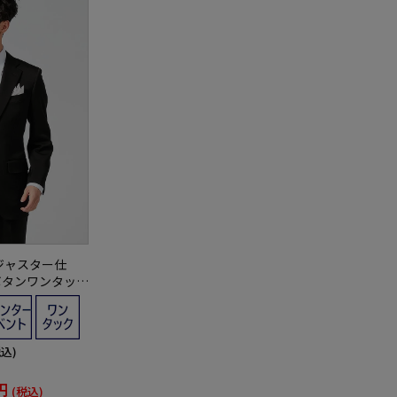
ジャスター仕
ボタンワンタック
ATSURA通年礼服
税込)
円
(税込)