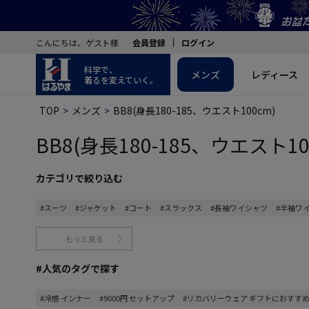
こんにちは、ゲスト様
会員登録
ログイン
科学で、
メンズ
レディース
着るを変えていく。
TOP
メンズ
BB8(身長180-185、ウエスト100cm)
BB8(身長180-185、ウエスト10
カテゴリで絞り込む
#スーツ
#ジャケット
#コート
#スラックス
#長袖ワイシャツ
#半袖ワ
もっと見る
#人気のタグで探す
#冷感 インナー
#9000円 セットアップ
#リカバリーウェア ギフトにおすす