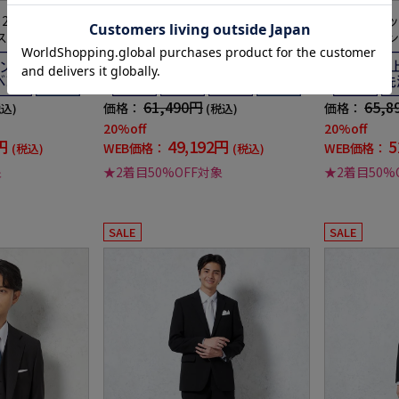
】2つボタンスー
【2WAYストレッチ】2つボタンスー
【上下ウォッ
ストライプ【ベ
ツブラックシャドウストライプ【ベ
タンツーパン
ECTNERO通年
スト(別売)有】RESPECTNERO通年
リムリクルー
ザイン】
【定番】【スリムデザイン】
NERO通年
ン】
61,490円
65,8
価格：
価格：
税込)
(税込)
20%off
20%off
円
49,192円
5
WEB価格：
WEB価格：
(税込)
(税込)
象
★2着目50%OFF対象
★2着目50%
SALE
SALE