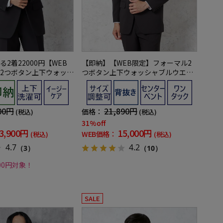
2着22000円【WEB
【即納】【WEB限定】フォーマル2
2つボタン上下ウォッシ
つボタン上下ウォッシャブルウエス
クストライプ3シーズン
トアジャスター仕様黒無地通年礼服
00円
21,890円
価格：
(税込)
(税込)
31%off
3,900円
15,000円
WEB価格：
(税込)
(税込)
4.7
4.2
（3）
（10）
000円対象！
SALE