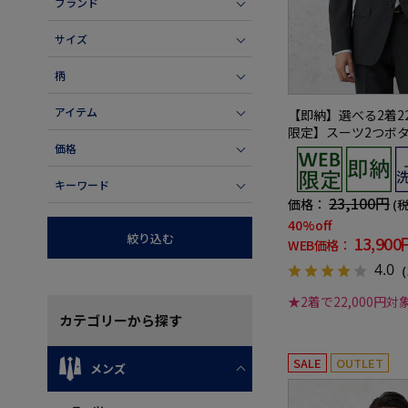
ブランド
サイズ
柄
アイテム
【即納】選べる2着22
限定】スーツ2つボ
ャブルグレー小柄3
価格
キーワード
23,100円
価格：
(
40%off
絞り込む
13,900
WEB価格：
4.0
（
★2着で22,000円対
カテゴリー
から探す
SALE
OUTLET
メンズ