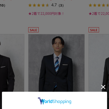
4.7
10）
（3）
★2着で22,000円対象！
★2着で22,
SALE
SALE