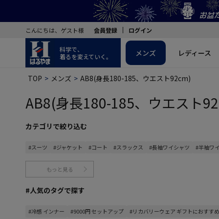
こんにちは、ゲスト様
会員登録
ログイン
科学で、
メンズ
レディース
着るを変えていく。
TOP
メンズ
AB8(身長180-185、ウエスト92cm)
AB8(身長180-185、ウエスト92
カテゴリで絞り込む
#スーツ
#ジャケット
#コート
#スラックス
#長袖ワイシャツ
#半袖ワ
もっと見る
#人気のタグで探す
#冷感 インナー
#9000円 セットアップ
#リカバリーウェア ギフトにおすす