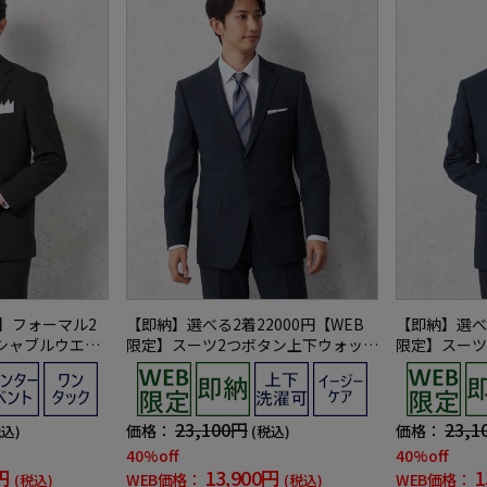
】フォーマル2
【即納】選べる2着22000円【WEB
【即納】選べる
シャブルウエス
限定】スーツ2つボタン上下ウォッシ
限定】スーツ
黒無地通年礼服
ャブルネイビー小柄3シーズン対応
ャブルネイビ
対応
23,100円
23,1
価格：
価格：
税込)
(税込)
40%off
40%off
円
13,900円
1
WEB価格：
WEB価格：
(税込)
(税込)