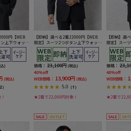
000円【WEB
【即納】選べる2着22000円【WEB
【即納】選べる
タン上下ウォッシ
限定】スーツ2つボタン上下ウォッシ
限定】スーツ
シーズン対応
ャブルグレー織柄無地3シーズン対応
ャブルブラッ
対応
23,100円
23,1
価格：
価格：
税込)
(税込)
40%off
40%off
円
13,900円
1
WEB価格：
WEB価格：
(税込)
(税込)
5.0
2）
（1）
象！
★2着で22,000円対象！
★2着で22,
SALE
OUTLET
SALE
OUT