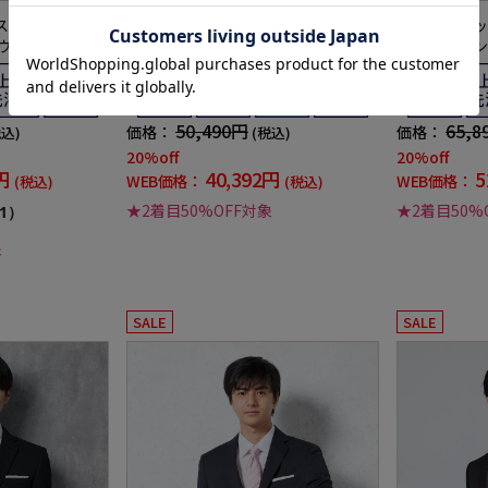
ススーツ2つボタ
【パンツウォッシャブル】2つボタン
【上下ウォッ
下ウォッシャブル
スーツブラック無地リクルート／就
タンツーパン
トライプ3シーズ
活対応RESPECTNERO通年【定番】
リムリクルー
【スリムデザイン】
NERO通年
ン】
50,490円
65,8
価格：
価格：
税込)
(税込)
20%off
20%off
円
40,392円
5
WEB価格：
WEB価格：
(税込)
(税込)
★2着目50%OFF対象
★2着目50%
1）
象
SALE
SALE