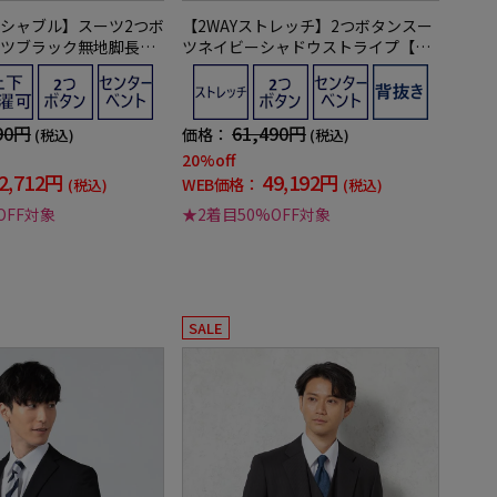
シャブル】スーツ2つボ
【2WAYストレッチ】2つボタンスー
ツブラック無地脚長ス
ツネイビーシャドウストライプ【ベ
ト／就活対応RESPECT
スト(別売)有】RESPECTNERO通年
【定番】【スリムデザイ
【定番】【スリムデザイン】
90円
61,490円
価格：
(税込)
(税込)
20%off
2,712円
49,192円
WEB価格：
(税込)
(税込)
OFF対象
★2着目50%OFF対象
SALE