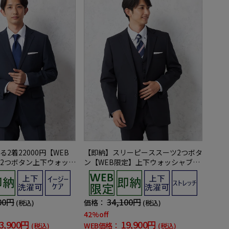
2着22000円【WEB
【即納】スリーピーススーツ2つボタ
2つボタン上下ウォッシ
ン【WEB限定】上下ウォッシャブル
ーストライプ3シーズン
ネイビーシャドウストライプ3シーズ
ン対応
00円
34,100円
価格：
(税込)
(税込)
42%off
3,900円
19,900円
WEB価格：
(税込)
(税込)