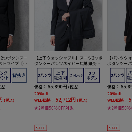
】2つボタンスー
【上下ウォッシャブル】スーツ2つボ
【パンツウォ
ストライプ【ベ
タンツーパンツネイビー無地脚長ス
ボタンツーパ
ECTNERO通年
リムリクルート／就活対応RESPECT
ルート／就活対
ザイン】
NERO通年【定番】【スリムデザイ
年【定番】【
ン】
65,890円
65,8
価格：
価格：
税込)
(税込)
20%off
20%off
円
52,712円
5
WEB価格：
WEB価格：
(税込)
(税込)
象
★2着目50%OFF対象
★2着目50%
SALE
SALE