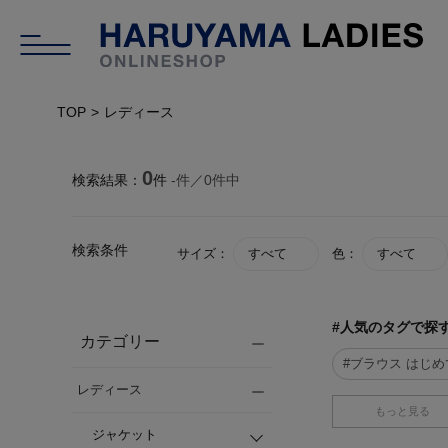
TOP
レディース
0
検索結果：
件
-
件／
0
件中
検索条件
サイズ：
すべて
色：
すべて
#人気のタグで探
カテゴリー
#ブラウス はじ
レディース
もっと見る
ジャケット