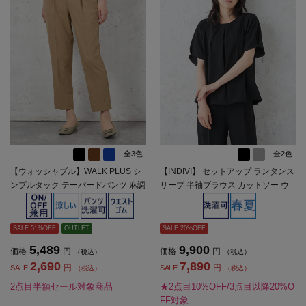
全3色
全2色
【ウォッシャブル】WALK PLUS シ
【INDIVI】 セットアップ ランタンス
ンプルタック テーパードパンツ 麻調
リーブ 半袖ブラウス カットソー ウ
メッシュ素材 無地 春夏【レディー
ォッシャブル 春夏【レディース】
ス】
SALE 51%OFF
OUTLET
SALE 20%OFF
5,489
9,900
価格
円
価格
円
（税込）
（税込）
2,690
7,890
円
円
SALE
SALE
（税込）
（税込）
2点目半額セール対象商品
★2点目10%OFF/3点目以降20%O
FF対象