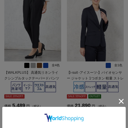
全4色
全1色
【WALKPLUS】 高通気リネンライ
【i-suit -アイスーツ-】バイオセンサ
クシンプルタックテーパードパンツ
ー ジャケット 1つボタン 軽量 ストレ
フルレン ワンタック ウォッシャブル
ッチ シャドウストライプ SOFFICE
春夏【レディース】
春夏【レディース】
SALE 20%OFF
SALE 55%OFF
OUTLET
5,489
21,890
価格
円
価格
円
（税込）
（税込）
4,390
9,900
円
円
SALE
SALE
（税込）
（税込）
★2点目10%OFF/3点目以降20%O
2点目半額セール対象商品
FF対象