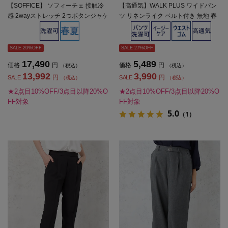
【SOFFICE】 ソフィーチェ 接触冷
【高通気】WALK PLUS ワイドパン
感 2wayストレッチ 2つボタンジャケ
ツ リネンライク ベルト付き 無地 春
ット ビジネス２釦 無地 ウォッシャ
夏【レディース】
ブル ストレッチ 冷感 春夏【レディ
ース】
SALE 20%OFF
SALE 27%OFF
17,490
5,489
価格
円
価格
円
（税込）
（税込）
13,992
3,990
円
円
SALE
SALE
（税込）
（税込）
★2点目10%OFF/3点目以降20%O
★2点目10%OFF/3点目以降20%O
FF対象
FF対象
5.0
（1）