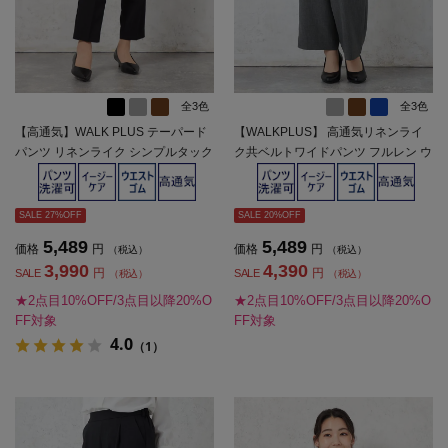
全3色
全3色
【高通気】WALK PLUS テーパード
【WALKPLUS】 高通気リネンライ
パンツ リネンライク シンプルタック
ク共ベルトワイドパンツ フルレン ウ
無地 春夏【レディース】
ォッシャブル ワンタック 春夏【レデ
ィース】
SALE 27%OFF
SALE 20%OFF
5,489
5,489
価格
円
価格
円
（税込）
（税込）
3,990
4,390
円
円
SALE
SALE
（税込）
（税込）
★2点目10%OFF/3点目以降20%O
★2点目10%OFF/3点目以降20%O
FF対象
FF対象
4.0
（1）