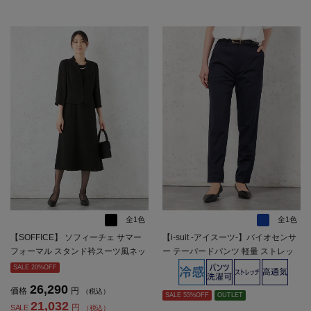
全1色
全1色
【SOFFICE】 ソフィーチェ サマー
【i-suit -アイスーツ-】バイオセンサ
フォーマル スタンド衿スーツ風ネッ
ー テーパードパンツ 軽量 ストレッ
クレス付ワンピース ウォッシャブル
チ シャドウストライプ SOFFICE 春
SALE 20%OFF
通気 接触冷感 春夏【レディース】
夏【レディース】
26,290
価格
円
（税込）
SALE 55%OFF
OUTLET
21,032
円
SALE
（税込）