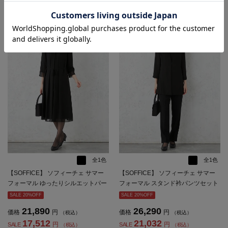
全1色
全1色
【SOFFICE】 ソフィーチェ サマー
【SOFFICE】 ソフィーチェ サマー
フォーマル ゆったりシルエットパー
フォーマル スタンド衿パンツセット
ルモチーフワンピース ウォッシャブ
ウォッシャブル 通気 接触冷感 春夏
SALE 20%OFF
SALE 20%OFF
ル 通気 接触冷感 春夏【レディー
【レディース】
21,890
26,290
価格
円
価格
円
（税込）
（税込）
ス】
17,512
21,032
円
円
SALE
SALE
（税込）
（税込）