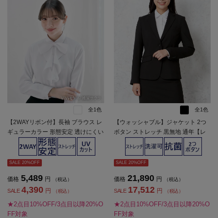
全1色
全1色
【2WAYリボン付】長袖 ブラウス レ
【ウォッシャブル】ジャケット 2つ
ギュラーカラー 形態安定 透けにくい
ボタン ストレッチ 黒無地 通年【レ
無地 ViVi 通年【レディース】
ディース】
SALE 20%OFF
SALE 20%OFF
5,489
21,890
価格
円
価格
円
（税込）
（税込）
4,390
17,512
円
円
SALE
SALE
（税込）
（税込）
★2点目10%OFF/3点目以降20%O
★2点目10%OFF/3点目以降20%O
FF対象
FF対象