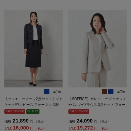
全1色
全2色
【セレモニースーツ2点セット】ジャ
【SOFFICE】セレモニー ジャケット
ケット/ワンピース フォーマル 着回
+パンツ+ブラウス 3点セット フォー
し 織柄無地 SOFFICE 通年 礼服【レ
マル ソフィーチェ 通年 礼服 【レデ
SALE 27%OFF
OUTLET
SALE 20%OFF
ディース】
ィース】
21,890
24,090
価格
円
価格
円
（税込）
（税込）
16,000
19,272
円
円
SALE
SALE
（税込）
（税込）