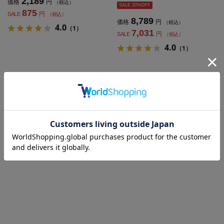
2,189
価格
円
（税込）
SALE 20%OFF
875
円
SALE
（税込）
8,789
価格
円
（税込）
4.0
（1）
7,031
円
SALE
（税込）
4.0
（1）
1 - 6
6
件 /
件中
#人気のタグで探す
#入学式
#通年
#ジャケット 通年
#ブラウス 通年
#ストレッチ 通年
#通年 パンツ
#スカート 通年
もっと見る
※クリックするとタグに関連した商品が表示されます。