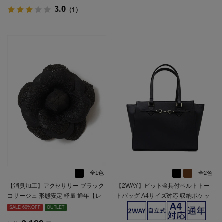
3.0
（1）
全1色
全2色
【消臭加工】アクセサリー ブラック
【2WAY】ビット金具付ベルトトー
コサージュ 形態安定 軽量 通年【レ
トバッグ A4サイズ対応 収納ポケッ
ディース】
ト充実 通年【レディース】
SALE 60%OFF
OUTLET