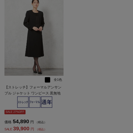
全1色
【ストレッチ】フォーマルアンサン
ブル ジャケット ワンピース 黒無地
YUMI KATSURA EnForm 通年 礼服
【レディース】
SALE 27%OFF
54,890
価格
円
（税込）
39,900
円
SALE
（税込）