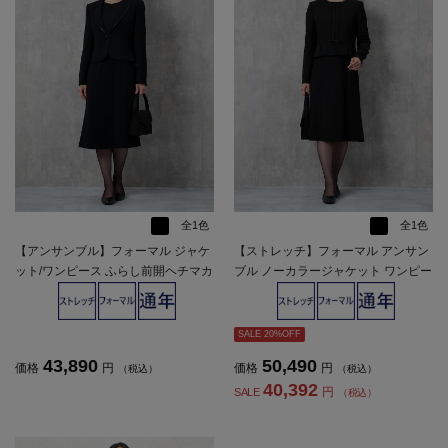
全1色
全1色
【アンサンブル】フォーマル ジャケ
【ストレッチ】フォーマル アンサン
ット/ワンピース ふらし前開ヘチマカ
ブル ノーカラージャケット ワンピー
ラー 無地 STOVEL＆MASON WHITE
ス YUMI KATSURA En Form 通年 礼
通年 礼服【レディース】
服【レディース】
SALE 20%OFF
43,890
50,490
価格
円
価格
円
（税込）
（税込）
40,392
円
SALE
（税込）