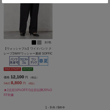
全2色
【ウォッシャブル】ワイドパンツ ク
レープ2WAYワッシャー素材 SOFFIC
E 【レディース】
SALE 27%OFF
OUTLET
12,100
価格
円
（税込）
8,800
円
SALE
（税込）
★2点目10%OFF/3点目以降20%O
FF対象
1 - 9
9
件 /
件中