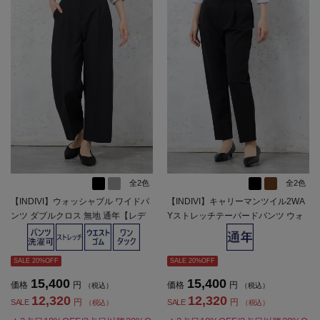
全2色
全2色
【INDIVI】ウォッシャブル ワイドパ
【INDIVI】キャリーマンツイル2WA
ンツ ダブルクロス 無地 通年【レデ
Yストレッチテーパードパンツ ウォ
ィース】
ッシャブル 通年 【レディース】
SALE 20%OFF
SALE 20%OFF
15,400
15,400
価格
円
価格
円
（税込）
（税込）
12,320
12,320
円
円
SALE
SALE
（税込）
（税込）