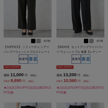
全2色
全2色
【SOFFICE】 ソフィーチェ シアー
【INDIVI】 セットアップワイドパン
バンブーウォッシャブルストレート
ツ ウォッシャブル 春夏【レディー
ワイドパンツ 上下ウォッシャブル 軽
ス】
量 春夏【レディース】
SALE 21%OFF
SALE 20%OFF
11,000
13,200
価格
円
価格
円
（税込）
（税込）
8,690
10,560
円
円
SALE
SALE
（税込）
（税込）
★2点目10%OFF/3点目以降20%O
★2点目10%OFF/3点目以降20%O
FF対象
FF対象