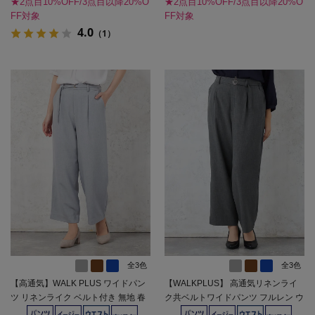
★2点目10%OFF/3点目以降20%O
★2点目10%OFF/3点目以降20%O
FF対象
FF対象
4.0
（1）
全3色
全3色
【高通気】WALK PLUS ワイドパン
【WALKPLUS】 高通気リネンライ
ツ リネンライク ベルト付き 無地 春
ク共ベルトワイドパンツ フルレン ウ
夏【レディース】
ォッシャブル ワンタック 春夏【レデ