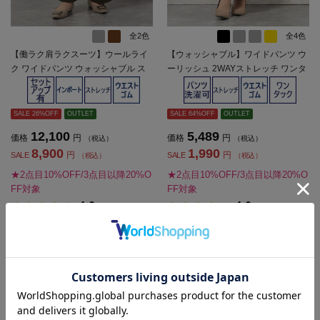
全2色
全4色
【働ラク肩ラクスーツ】ウールライ
【ウォッシャブル】ワイドパンツ ウ
ク ワイドパンツ ウォッシャブル ス
ーリッシュ 2WAYストレッチ ワンタ
トレッチ SOFFICE 秋冬【レディー
ック 無地 秋冬【レディース】
ス】
SALE 26%OFF
OUTLET
SALE 64%OFF
OUTLET
12,100
5,489
価格
円
価格
円
（税込）
（税込）
8,900
1,990
円
円
SALE
SALE
（税込）
（税込）
★2点目10%OFF/3点目以降20%O
★2点目10%OFF/3点目以降20%O
FF対象
FF対象
4.0
4.0
（3）
（2）