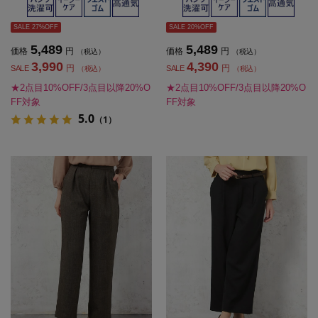
ィース】
SALE 27%OFF
SALE 20%OFF
5,489
5,489
価格
円
価格
円
（税込）
（税込）
3,990
4,390
円
円
SALE
SALE
（税込）
（税込）
★2点目10%OFF/3点目以降20%O
★2点目10%OFF/3点目以降20%O
FF対象
FF対象
5.0
（1）