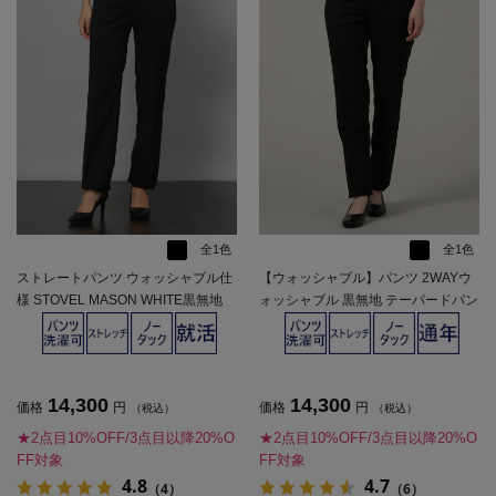
全1色
全1色
ストレートパンツ ウォッシャブル仕
【ウォッシャブル】パンツ 2WAYウ
様 STOVEL MASON WHITE黒無地
ォッシャブル 黒無地 テーパードパン
【レディース】
ツ ストーベルアンドメイソン 通年
【レディース】
14,300
14,300
価格
円
価格
円
（税込）
（税込）
★2点目10%OFF/3点目以降20%O
★2点目10%OFF/3点目以降20%O
FF対象
FF対象
4.8
4.7
（4）
（6）