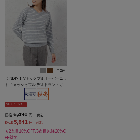
全2色
【INDIVI】Vネックプルオーバーニッ
ト ウォッシャブル デオドラント ボ
ーダー 秋冬【レディース】
SALE 10%OFF
6,490
価格
円
（税込）
5,841
円
SALE
（税込）
★2点目10%OFF/3点目以降20%O
FF対象